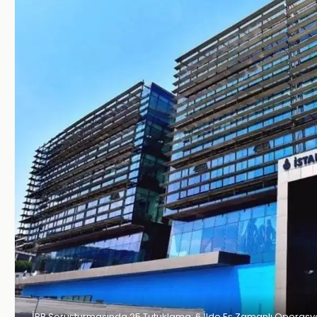
İBB Soruşturmasında 25 Tutuklama: 6 İlde Eş Zamanlı Operas