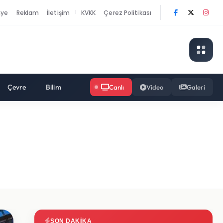
nye
Reklam
İletişim
KVKK
Çerez Politikası
|
Çevre
Bilim
Canlı
Video
Galeri
SON DAKIKA