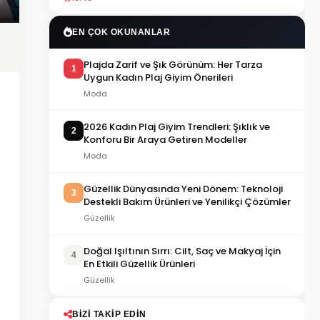
EN ÇOK OKUNANLAR
Plajda Zarif ve Şık Görünüm: Her Tarza
1
Uygun Kadın Plaj Giyim Önerileri
Moda
2026 Kadın Plaj Giyim Trendleri: Şıklık ve
2
Konforu Bir Araya Getiren Modeller
Moda
Güzellik Dünyasında Yeni Dönem: Teknoloji
3
Destekli Bakım Ürünleri ve Yenilikçi Çözümler
Güzellik
Doğal Işıltının Sırrı: Cilt, Saç ve Makyaj İçin
4
En Etkili Güzellik Ürünleri
Güzellik
BIZI TAKIP EDIN