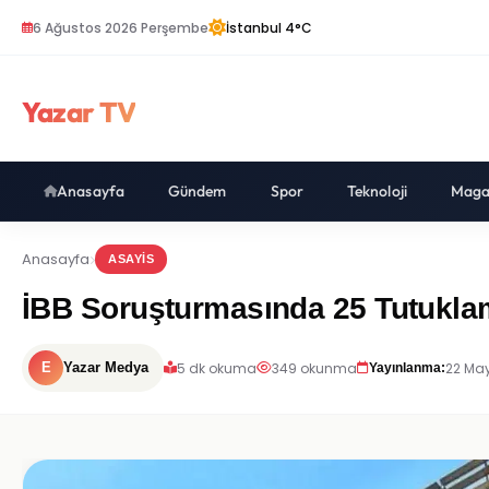
6 Ağustos 2026 Perşembe
İstanbul 4°C
Yazar TV
Anasayfa
Gündem
Spor
Teknoloji
Maga
Anasayfa
ASAYIS
İBB Soruşturmasında 25 Tutukla
5 dk okuma
349 okunma
22 May
E
Yazar Medya
Yayınlanma: