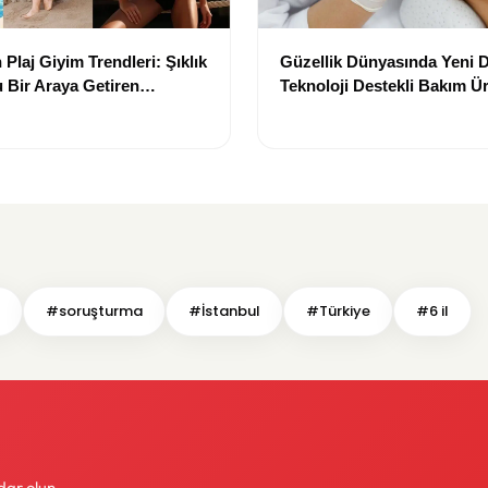
Plaj Giyim Trendleri: Şıklık
Güzellik Dünyasında Yeni
 Bir Araya Getiren
Teknoloji Destekli Bakım Ür
Yenilikçi Çözümler
#soruşturma
#İstanbul
#Türkiye
#6 il
dar olun.