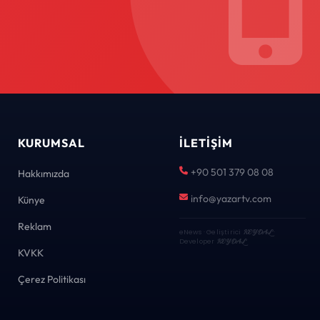
KURUMSAL
İLETIŞIM
+90 501 379 08 08
Hakkımızda
info@yazartv.com
Künye
Reklam
eNews · Geliştirici
KEYDAL
·
Developer
KEYDAL
KVKK
Çerez Politikası