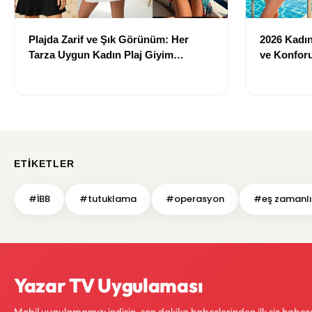
Plajda Zarif ve Şık Görünüm: Her
2026 Kadın 
Tarza Uygun Kadın Plaj Giyim
ve Konforu
Önerileri
Modeller
ETIKETLER
#İBB
#tutuklama
#operasyon
#eş zamanlı
Yazar TV Uygulaması
Mobil uygulamamızı indirin, son dakika haberlerinden ilk siz haber