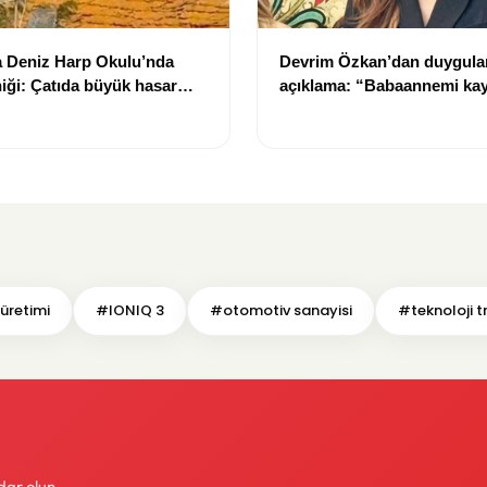
a Deniz Harp Okulu’nda
Devrim Özkan’dan duygula
iği: Çatıda büyük hasar
açıklama: “Babaannemi ka
üretimi
#IONIQ 3
#otomotiv sanayisi
#teknoloji t
dar olun.