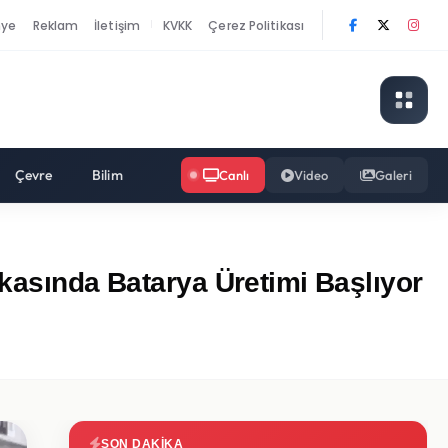
nye
Reklam
İletişim
KVKK
Çerez Politikası
|
Çevre
Bilim
Canlı
Video
Galeri
ikasında Batarya Üretimi Başlıyor
SON DAKIKA