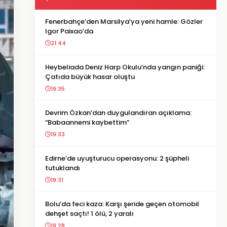
Fenerbahçe’den Marsilya’ya yeni hamle: Gözler
Igor Paixao’da
21:44
Heybeliada Deniz Harp Okulu’nda yangın paniği:
Çatıda büyük hasar oluştu
19:35
Devrim Özkan’dan duygulandıran açıklama:
“Babaannemi kaybettim”
19:33
Edirne’de uyuşturucu operasyonu: 2 şüpheli
tutuklandı
19:31
Bolu’da feci kaza: Karşı şeride geçen otomobil
dehşet saçtı! 1 ölü, 2 yaralı
19:28