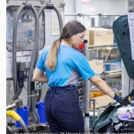
Hyundai’den Türkiye’ye 715 Milyon Euro’luk Dev Yatırım: İzmit F