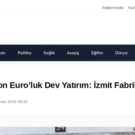
Hakkımızda
Kü
zin
Politika
Sağlık
Asayiş
Eğitim
Dünya
n Euro’luk Dev Yatırım: İzmit Fabr
iran 2026 09:30