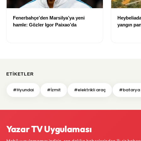
Fenerbahçe’den Marsilya’ya yeni
Heybeliad
hamle: Gözler Igor Paixao’da
yangın pan
oluştu
ETIKETLER
#Hyundai
#İzmit
#elektrikli araç
#batarya 
Yazar TV Uygulaması
Mobil uygulamamızı indirin, son dakika haberlerinden ilk siz haber