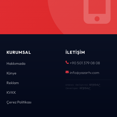
KURUMSAL
İLETIŞIM
+90 501 379 08 08
Hakkımızda
info@yazartv.com
Künye
Reklam
eNews · Geliştirici
KEYDAL
·
Developer
KEYDAL
KVKK
Çerez Politikası