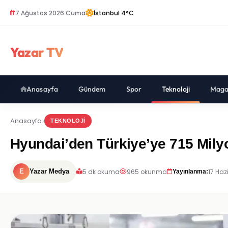
7 Ağustos 2026 Cuma
İstanbul 4°C
Yazar TV
Anasayfa
Gündem
Spor
Teknoloji
Maga
Anasayfa
TEKNOLOJI
Hyundai’den Türkiye’ye 715 Milyo
5 dk okuma
965 okunma
17 Haz
E
Yazar Medya
Yayınlanma: