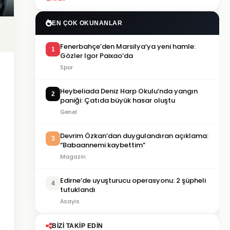
EN ÇOK OKUNANLAR
Fenerbahçe’den Marsilya’ya yeni hamle:
1
Gözler Igor Paixao’da
Spor
Heybeliada Deniz Harp Okulu’nda yangın
2
paniği: Çatıda büyük hasar oluştu
Genel
Devrim Özkan’dan duygulandıran açıklama:
3
“Babaannemi kaybettim”
Magazin
Edirne’de uyuşturucu operasyonu: 2 şüpheli
4
tutuklandı
Asayis
BIZI TAKIP EDIN