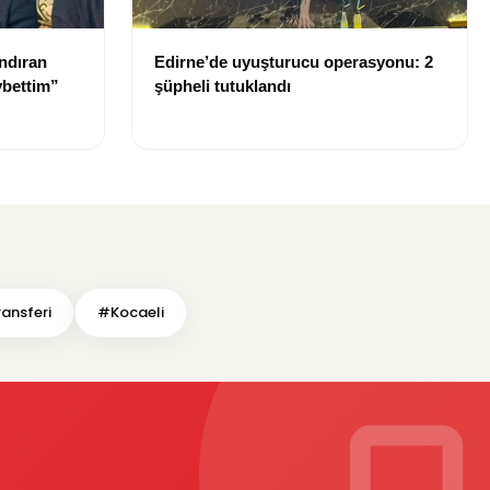
ndıran
Edirne’de uyuşturucu operasyonu: 2
ybettim”
şüpheli tutuklandı
ransferi
#Kocaeli