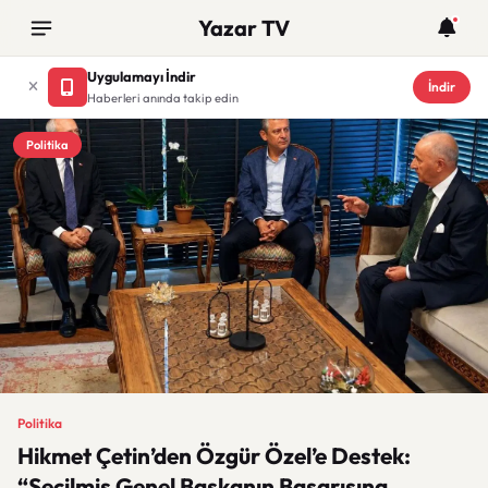
Yazar TV
Uygulamayı İndir
İndir
Haberleri anında takip edin
Politika
Politika
Hikmet Çetin’den Özgür Özel’e Destek:
“Seçilmiş Genel Başkanın Başarısına