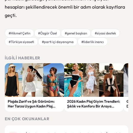
hesapları şekillendirecek önemli bir adım olarak kayıtlara
geçti.
#Hikmet Çetin
#Özgür Özel
#genel başkan
#siyasi destek
#Türkiye siyaseti
#parti içi dayanışma
#liderlik inancı
İLGILI HABERLER
Plajda Zarif ve Şık Görünüm:
2026 Kadın Plaj Giyim Trendleri:
Güz
Her Tarza Uygun Kadın Plaj
Şıklık ve Konforu Bir Araya
Dön
Giyim Önerileri
Getiren Modeller
Bakı
Çöz
EN ÇOK OKUNANLAR