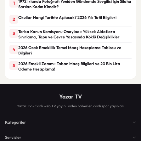
1972 İrlanda Fotoğrafı Yeniden Gündemde Sevgilisi İçin Silaha
1
Sarılan Kadın Kimdir?
Okullar Hangi Tarihte Açılacak? 2026 Yılı Tatil Bilgileri
2
Torba Kanun Komisyonu Onayladı: Yüksek Aidatlara
3
Sınırlama, Tapu ve Çevre Yasasında Köklü Değişiklikler
2026 Ocak Emeklilik Temel Maaş Hesaplama Tablosu ve
4
Bilgileri
2026 Emekli Zammı: Taban Maaş Bilgileri ve 20 Bin Lira
5
Ödeme Hesaplama!
Yazar TV
Yazar TV - Canlı web TV yayını, video haberler, canlı spor yayınları
Kategoriler
Servisler