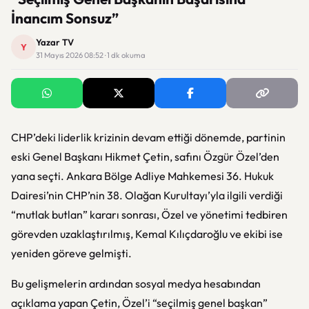
İnancım Sonsuz”
Yazar TV
Y
31 Mayıs 2026 08:52 · 1 dk okuma
CHP’deki liderlik krizinin devam ettiği dönemde, partinin
eski Genel Başkanı Hikmet Çetin, safını Özgür Özel’den
yana seçti. Ankara Bölge Adliye Mahkemesi 36. Hukuk
Dairesi’nin CHP’nin 38. Olağan Kurultayı’yla ilgili verdiği
“mutlak butlan” kararı sonrası, Özel ve yönetimi tedbiren
görevden uzaklaştırılmış, Kemal Kılıçdaroğlu ve ekibi ise
yeniden göreve gelmişti.
Bu gelişmelerin ardından sosyal medya hesabından
açıklama yapan Çetin, Özel’i “seçilmiş genel başkan”