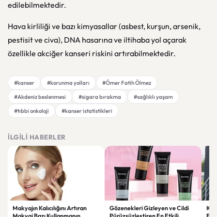
edilebilmektedir.
Hava kirliliği ve bazı kimyasallar (asbest, kurşun, arsenik,
pestisit ve civa), DNA hasarına ve iltihaba yol açarak
özellikle akciğer kanseri riskini artırabilmektedir.
#kanser
#korunma yolları
#Ömer Fatih Ölmez
#Akdeniz beslenmesi
#sigara bırakma
#sağlıklı yaşam
#tıbbi onkoloji
#kanser istatistikleri
İLGILI HABERLER
Makyajın Kalıcılığını Artıran
Gözenekleri Gizleyen ve Cildi
Koc
Makyaj Bazı Kullanmanın
Pürüzsüzleştiren En Etkili
Esk