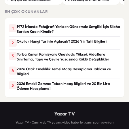
Faydaları
Makyaj Bazı Önerileri
EN ÇOK OKUNANLAR
1972 İrlanda Fotoğrafı Yeniden Gündemde Sevgilisi İçin Silaha
1
Sarılan Kadın Kimdir?
Okullar Hangi Tarihte Açılacak? 2026 Yılı Tatil Bilgileri
2
Torba Kanun Komisyonu Onayladı: Yüksek Aidatlara
3
Sınırlama, Tapu ve Çevre Yasasında Köklü Değişiklikler
2026 Ocak Emeklilik Temel Maaş Hesaplama Tablosu ve
4
Bilgileri
2026 Emekli Zammı: Taban Maaş Bilgileri ve 20 Bin Lira
5
Ödeme Hesaplama!
Yazar TV
Yazar TV - Canlı web TV yayını, video haberler, canlı spor yayınları