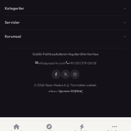
Kategoriler
Servisler
Kurumsal
Gizlilik Politikası
Kullanım Koşulları
Site Haritası
info@yazartv.com
+90 501 379 08 08
© 2026 Yazar Medya A.Ş. Tüm hakları saklıdır.
Egemen KEYDAL
eNews |