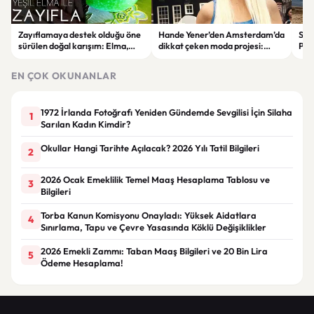
Zayıflamaya destek olduğu öne
Hande Yener’den Amsterdam’da
Sağl
sürülen doğal karışım: Elma,
dikkat çeken moda projesi:
Psi
limon ve tarçınlı iksir tarifi
STAR Gene kapılarını açtı
Alın
EN ÇOK OKUNANLAR
1972 İrlanda Fotoğrafı Yeniden Gündemde Sevgilisi İçin Silaha
1
Sarılan Kadın Kimdir?
Okullar Hangi Tarihte Açılacak? 2026 Yılı Tatil Bilgileri
2
2026 Ocak Emeklilik Temel Maaş Hesaplama Tablosu ve
3
Bilgileri
Torba Kanun Komisyonu Onayladı: Yüksek Aidatlara
4
Sınırlama, Tapu ve Çevre Yasasında Köklü Değişiklikler
2026 Emekli Zammı: Taban Maaş Bilgileri ve 20 Bin Lira
5
Ödeme Hesaplama!