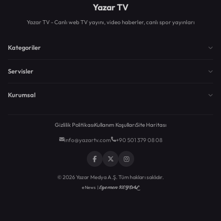
Yazar TV
Yazar TV - Canlı web TV yayını, video haberler, canlı spor yayınları
Kategoriler
Servisler
Kurumsal
Gizlilik Politikası
Kullanım Koşulları
Site Haritası
info@yazartv.com
+90 501 379 08 08
© 2026 Yazar Medya A.Ş. Tüm hakları saklıdır.
Egemen KEYDAL
eNews |