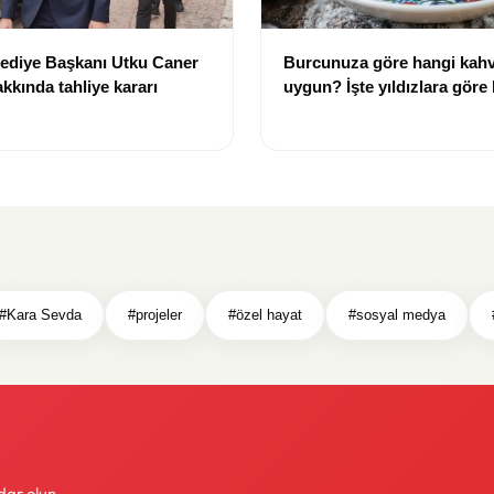
lediye Başkanı Utku Caner
Burcunuza göre hangi kahv
kkında tahliye kararı
uygun? İşte yıldızlara göre
rehberi
#Kara Sevda
#projeler
#özel hayat
#sosyal medya
dar olun.