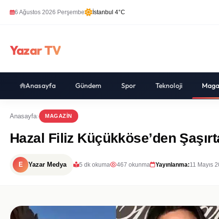
6 Ağustos 2026 Perşembe
İstanbul 4°C
Yazar TV
Anasayfa
Gündem
Spor
Teknoloji
Maga
Anasayfa
MAGAZIN
Hazal Filiz Küçükköse’den Şaşırt
E
Yazar Medya
5 dk okuma
467 okunma
Yayınlanma:
11 Mayıs 2