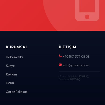
KURUMSAL
İLETIŞIM
+90 501 379 08 08
Hakkımızda
info@yazartv.com
Künye
Reklam
KEYDAL
eNews · Geliştirici
·
KEYDAL
Developer
KVKK
Çerez Politikası