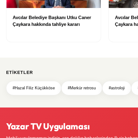
Avcılar Belediye Başkanı Utku Caner
Avcılar Be
Çaykara hakkında tahliye kararı
Çaykara ha
ETIKETLER
#Hazal Filiz Küçükköse
#Merkür retrosu
#astroloji
Yazar TV Uygulaması
Mobil uygulamamızı indirin, son dakika haberlerinden ilk siz haber