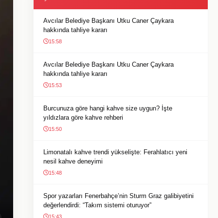
Avcılar Belediye Başkanı Utku Caner Çaykara
hakkında tahliye kararı
15:58
Avcılar Belediye Başkanı Utku Caner Çaykara
hakkında tahliye kararı
15:53
Burcunuza göre hangi kahve size uygun? İşte
yıldızlara göre kahve rehberi
15:50
Limonatalı kahve trendi yükselişte: Ferahlatıcı yeni
nesil kahve deneyimi
15:48
Spor yazarları Fenerbahçe’nin Sturm Graz galibiyetini
değerlendirdi: “Takım sistemi oturuyor”
15:43