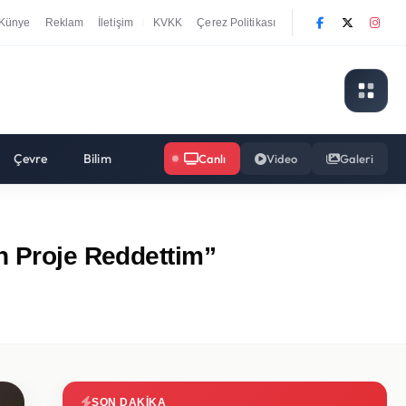
Künye
Reklam
İletişim
KVKK
Çerez Politikası
|
Çevre
Bilim
Canlı
Video
Galeri
n Proje Reddettim”
SON DAKIKA