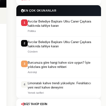
EN ÇOK OKUNANLAR
Avcılar Belediye Başkanı Utku Caner Çaykara
1
hakkında tahliye kararı
Politika
Avcılar Belediye Başkanı Utku Caner Çaykara
2
hakkında tahliye kararı
Gündem
Burcunuza göre hangi kahve size uygun? İşte
3
yıldızlara göre kahve rehberi
Astroloji
Limonatalı kahve trendi yükselişte: Ferahlatıcı
4
yeni nesil kahve deneyimi
Yemek tarifleri
BIZI TAKIP EDIN