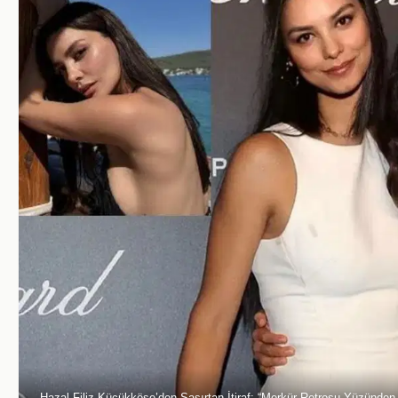
Hazal Filiz Küçükköse’den Şaşırtan İtiraf: “Merkür Retrosu Yüzünden