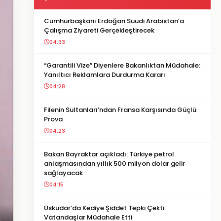
Cumhurbaşkanı Erdoğan Suudi Arabistan’a
Çalışma Ziyareti Gerçekleştirecek
04:33
“Garantili Vize” Diyenlere Bakanlıktan Müdahale:
Yanıltıcı Reklamlara Durdurma Kararı
04:28
Filenin Sultanları’ndan Fransa Karşısında Güçlü
Prova
04:23
Bakan Bayraktar açıkladı: Türkiye petrol
anlaşmasından yıllık 500 milyon dolar gelir
sağlayacak
04:15
Üsküdar’da Kediye Şiddet Tepki Çekti:
Vatandaşlar Müdahale Etti