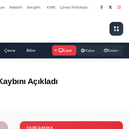
nye
Reklam
İletişim
KVKK
Çerez Politikası
|
Çevre
Bilim
Canlı
Video
Galeri
Kaybını Açıkladı
SON DAKIKA