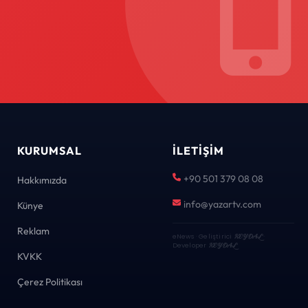
KURUMSAL
İLETIŞIM
+90 501 379 08 08
Hakkımızda
info@yazartv.com
Künye
Reklam
eNews · Geliştirici
KEYDAL
·
Developer
KEYDAL
KVKK
Çerez Politikası