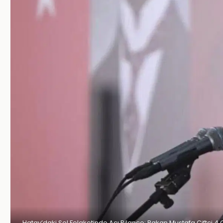
Hatay’daki Sel Felaketinde Acı Bilanço: Bakan Mustafa Çiftçi 4 