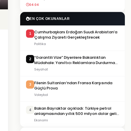
04:04
EN ÇOK OKUNANLAR
Cumhurbaşkanı Erdoğan Suudi Arabistan’a
1
Çalışma Ziyareti Gerçekleştirecek
Politika
“Garantili Vize” Diyenlere Bakanlıktan
2
Müdahale: Yanıltıcı Reklamlara Durdurma
Kararı
Seyahat
Filenin Sultanları’ndan Fransa Karşısında
3
Güçlü Prova
Voleybol
Bakan Bayraktar açıkladı: Türkiye petrol
4
anlaşmasından yıllık 500 milyon dolar gelir
sağlayacak
Ekonomi