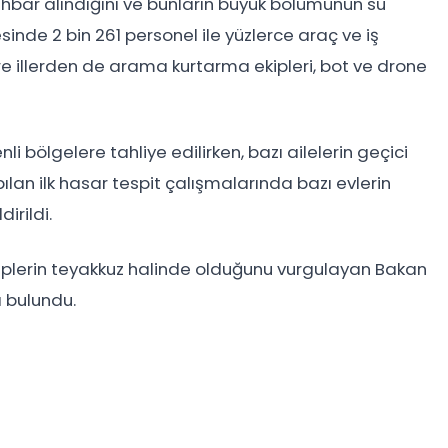
hbar alındığını ve bunların büyük bölümünün su
esinde 2 bin 261 personel ile yüzlerce araç ve iş
vre illerden de arama kurtarma ekipleri, bot ve drone
 bölgelere tahliye edilirken, bazı ailelerin geçici
pılan ilk hasar tespit çalışmalarında bazı evlerin
irildi.
kiplerin teyakkuz halinde olduğunu vurgulayan Bakan
a bulundu.