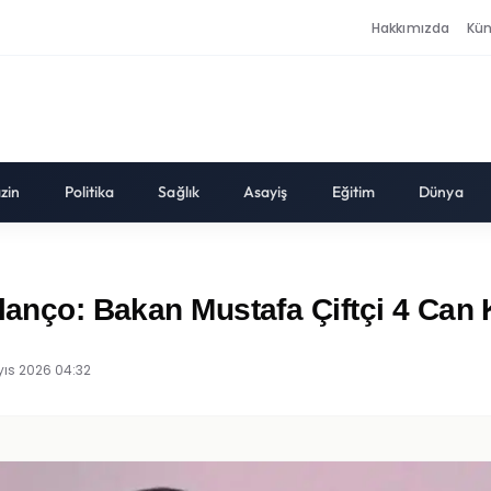
Hakkımızda
Kü
zin
Politika
Sağlık
Asayiş
Eğitim
Dünya
ilanço: Bakan Mustafa Çiftçi 4 Can 
ıs 2026 04:32