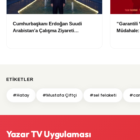
Cumhurbaşkanı Erdoğan Suudi
“Garantili
Arabistan’a Çalışma Ziyareti
Müdahale: 
Gerçekleştirecek
Durdurma 
ETIKETLER
#Hatay
#Mustafa Çiftçi
#sel felaketi
#can
Yazar TV Uygulaması