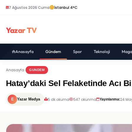
7 Ağustos 2026 Cuma
İstanbul 4°C
Yazar TV
Anasayfa
Gündem
Spor
Teknoloji
Maga
Anasayfa
GUNDEM
Hatay’daki Sel Felaketinde Acı B
5 dk okuma
547 okunma
24 May
E
Yazar Medya
Yayınlanma: