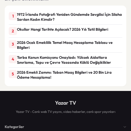
1972 İrlanda Fotoğrafı Yeniden Gündemde Sevgilisi İçin Silaha
1
Sarılan Kadın Kimdir?
Okullar Hangi Tarihte Açılacak? 2026 Yılı Tatil Bilgileri
2
2026 Ocak Emeklilik Temel Maaş Hesaplama Tablosu ve
3
Bilgileri
Torba Kanun Komisyonu Onayladı: Yüksek Aidatlara
4
Sınırlama, Tapu ve Çevre Yasasında Köklü Değişiklikler
2026 Emekli Zammı: Taban Maaş Bilgileri ve 20 Bin Lira
5
Ödeme Hesaplama!
Yazar TV
Yazar TV - Canlı web TV yayını, video haberler, canlı spor yayınları
Kategoriler