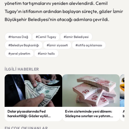
yönetim tartışmalarını yeniden alevlendirdi. Cemil
Tugay’ın istifasının ardından başlayan süreçte, gözler İzmir
Büyükşehir Belediyesi’nin atacağı adımlara çevrildi.
#Hamza Dağ
#Cemil Tugay
#İzmir Belediyesi
#Belediye Başkanlığı
#İzmir siyaseti
#istifa açıklaması
#yerel yönetim
#İzmir halkı
İLGILI HABERLER
Dolar piyasalarında Fed
Evim sisteminde yeni dönem:
Alta
hareketliliği: Gözler eylül
Sözleşme sınırları ve yatırım
bell
ayındaki faiz kararında
kuralları değişti
Bil
duy
EN ÇOK OKUNANLAR