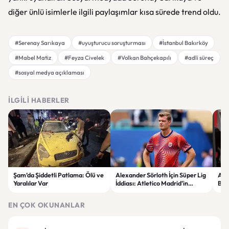
diğer ünlü isimlerle ilgili paylaşımlar kısa sürede trend oldu.
#Serenay Sarıkaya
#uyuşturucu soruşturması
#İstanbul Bakırköy
#Mabel Matiz
#Feyza Civelek
#Volkan Bahçekapılı
#adli süreç
#sosyal medya açıklaması
İLGILI HABERLER
Şam’da Şiddetli Patlama: Ölü ve
Alexander Sörloth İçin Süper Lig
Aka
Yaralılar Var
İddiası: Atletico Madrid’in
Ben
Bonservis Talebi Ortaya Çıktı
Gü
EN ÇOK OKUNANLAR