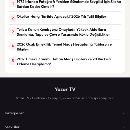
1972 İrlanda Fotoğrafı Yeniden Gündemde Sevgilisi İçin Silaha
1
Sarılan Kadın Kimdir?
Okullar Hangi Tarihte Açılacak? 2026 Yılı Tatil Bilgileri
2
Torba Kanun Komisyonu Onayladı: Yüksek Aidatlara
3
Sınırlama, Tapu ve Çevre Yasasında Köklü Değişiklikler
2026 Ocak Emeklilik Temel Maaş Hesaplama Tablosu ve
4
Bilgileri
2026 Emekli Zammı: Taban Maaş Bilgileri ve 20 Bin Lira
5
Ödeme Hesaplama!
Yazar TV
Yazar TV - Canlı web TV yayını, video haberler, canlı spor yayınları
Kategoriler
Servisler