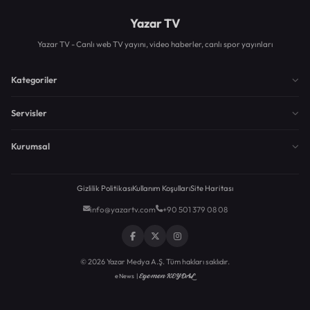
Yazar TV
Yazar TV - Canlı web TV yayını, video haberler, canlı spor yayınları
Kategoriler
Servisler
Kurumsal
Gizlilik Politikası
Kullanım Koşulları
Site Haritası
info@yazartv.com
+90 501 379 08 08
© 2026 Yazar Medya A.Ş. Tüm hakları saklıdır.
Egemen KEYDAL
eNews |