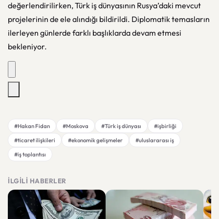
değerlendirilirken, Türk iş dünyasının Rusya’daki mevcut
projelerinin de ele alındığı bildirildi. Diplomatik temasların
ilerleyen günlerde farklı başlıklarda devam etmesi
bekleniyor.
#Hakan Fidan
#Moskova
#Türk iş dünyası
#işbirliği
#ticaret ilişkileri
#ekonomik gelişmeler
#uluslararası iş
#iş toplantısı
İLGILI HABERLER