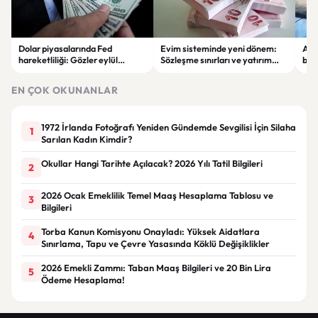
Dolar piyasalarında Fed
Evim sisteminde yeni dönem:
Alta
hareketliliği: Gözler eylül
Sözleşme sınırları ve yatırım
bell
ayındaki faiz kararında
kuralları değişti
Bil
duy
EN ÇOK OKUNANLAR
1972 İrlanda Fotoğrafı Yeniden Gündemde Sevgilisi İçin Silaha
1
Sarılan Kadın Kimdir?
Okullar Hangi Tarihte Açılacak? 2026 Yılı Tatil Bilgileri
2
2026 Ocak Emeklilik Temel Maaş Hesaplama Tablosu ve
3
Bilgileri
Torba Kanun Komisyonu Onayladı: Yüksek Aidatlara
4
Sınırlama, Tapu ve Çevre Yasasında Köklü Değişiklikler
2026 Emekli Zammı: Taban Maaş Bilgileri ve 20 Bin Lira
5
Ödeme Hesaplama!