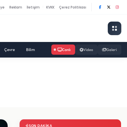
nye
Reklam
İletişim
KVKK
Çerez Politikası
|
Çevre
Bilim
Canlı
Video
Galeri
SON DAKIKA