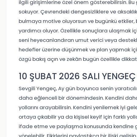
ilgili girişimlerine özel önem gösterebilirsin. 
sokuyor. Çevrendeki dengesizliklere ve aksaklı
bulmaya motive oluyorsun ve bugünkü etkiler,
yardımcı oluyor. Özellikle sonuçlara ulaşmak içi
seni heyecanlandıran umut verici veya destekl
hedefler üzerine düşünmek ve plan yapmak içi
özgü bakış açın ve zekân bugün özellikle dikkat
10 ŞUBAT 2026 SALI YENGE
Sevgili Yengeç, Ay gün boyunca senin yaratıcı
daha eğlenceli bir dönemindesin. Kendini daha 
yollarını arayabilirsin. Kendini yenilemek iyi g
ortaya çıkabilir ya da kişisel keyif için farklı 
ifade etme ve paylaşma konusunda kendine güve
yönelebilir. Fikirlerini paylaştıkça bir ilişki geli