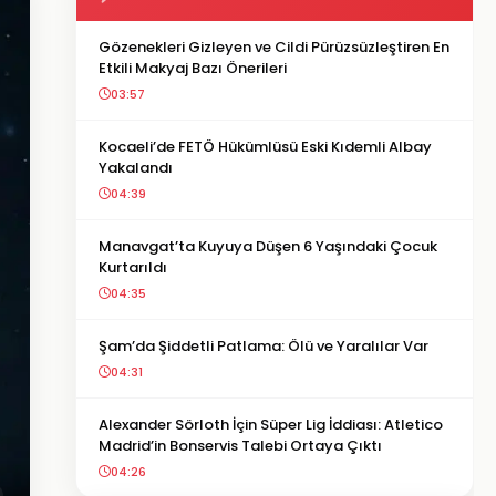
Gözenekleri Gizleyen ve Cildi Pürüzsüzleştiren En
Etkili Makyaj Bazı Önerileri
03:57
Kocaeli’de FETÖ Hükümlüsü Eski Kıdemli Albay
Yakalandı
04:39
Manavgat’ta Kuyuya Düşen 6 Yaşındaki Çocuk
Kurtarıldı
04:35
Şam’da Şiddetli Patlama: Ölü ve Yaralılar Var
04:31
Alexander Sörloth İçin Süper Lig İddiası: Atletico
Madrid’in Bonservis Talebi Ortaya Çıktı
04:26