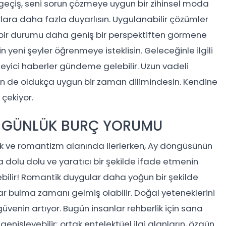
Bu geçiş, seni sorun çözmeye uygun bir zihinsel moda
klara daha fazla duyarlısın. Uygulanabilir çözümler
 bir durumu daha geniş bir perspektiften görmene
n yeni şeyler öğrenmeye isteklisin. Geleceğinle ilgili
eyici haberler gündeme gelebilir. Uzun vadeli
n de oldukça uygun bir zaman dilimindesin. Kendine
 çekiyor.
Ç GÜNLÜK BURÇ YORUMU
lık ve romantizm alanında ilerlerken, Ay döngüsünün
dolu dolu ve yaratıcı bir şekilde ifade etmenin
elebilir! Romantik duygular daha yoğun bir şekilde
yollar bulma zamanı gelmiş olabilir. Doğal yeteneklerini
nin artıyor. Bugün insanlar rehberlik için sana
şip genişleyebilir; ortak entelektüel ilgi alanların, özgün