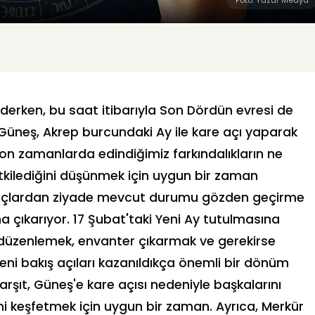
erken, bu saat itibarıyla Son Dördün evresi de
Güneş, Akrep burcundaki Ay ile kare açı yaparak
 Son zamanlarda edindiğimiz farkındalıkların ne
tkilediğini düşünmek için uygun bir zaman
angıçlardan ziyade mevcut durumu gözden geçirme
na çıkarıyor. 17 Şubat'taki Yeni Ay tutulmasına
düzenlemek, envanter çıkarmak ve gerekirse
yeni bakış açıları kazanıldıkça önemli bir dönüm
arşıt, Güneş'e kare açısı nedeniyle başkalarını
ini keşfetmek için uygun bir zaman. Ayrıca, Merkür