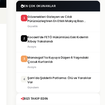
EN ÇOK OKUNANLAR
Gözenekleri Gizleyen ve Cildi
1
Pürüzsüzleştiren En Etkili Makyaj Bazı
Önerileri
Güzellik
Kocaeli’de FETÖ Hükümlüsü Eski Kıdemli
2
Albay Yakalandı
Asayis
Manavgat’ta Kuyuya Düşen 6 Yaşındaki
3
Çocuk Kurtarıldı
Asayis
Şam’da Şiddetli Patlama: Ölü ve Yaralılar
4
Var
Gündem
BIZI TAKIP EDIN