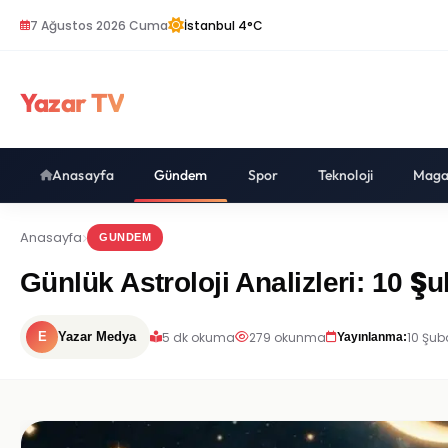
7 Ağustos 2026 Cuma
İstanbul 4°C
Yazar TV
Anasayfa
Gündem
Spor
Teknoloji
Maga
Anasayfa
GUNDEM
Günlük Astroloji Analizleri: 10 Şu
5 dk okuma
279 okunma
10 Şub
E
Yazar Medya
Yayınlanma: