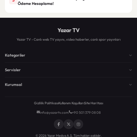
Ödeme Hesaplama!
Yazar TV
Yazar TV - Canlı web TV yayını, video haberler, canlı spor yayınları
Kategoriler
Servisler
Kurumsal
Gizlilik Politikası
Kullanım Koşulları
Site Haritası
info@yazartv.com
+90 501 379 08 08
© 2026 Yazar Medya A.Ş. Tüm hakları saklıdır.