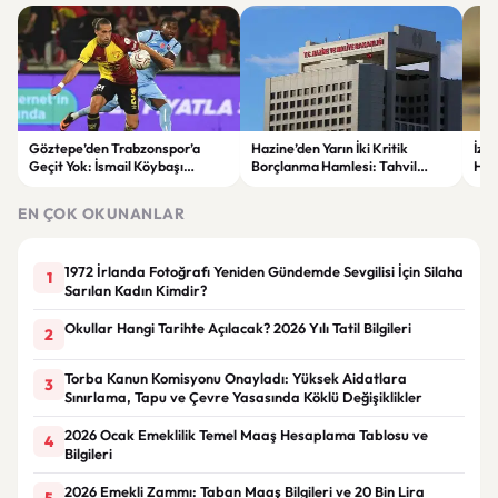
Göztepe’den Trabzonspor’a
Hazine’den Yarın İki Kritik
İzm
Geçit Yok: İsmail Köybaşı
Borçlanma Hamlesi: Tahvil
Hed
Jübilesinde Kazanan İzmir Ekibi
İhalesi ve Kira Sertifikası Satışı
Sul
Oldu
Yapılacak
EN ÇOK OKUNANLAR
1972 İrlanda Fotoğrafı Yeniden Gündemde Sevgilisi İçin Silaha
1
Sarılan Kadın Kimdir?
Okullar Hangi Tarihte Açılacak? 2026 Yılı Tatil Bilgileri
2
Torba Kanun Komisyonu Onayladı: Yüksek Aidatlara
3
Sınırlama, Tapu ve Çevre Yasasında Köklü Değişiklikler
2026 Ocak Emeklilik Temel Maaş Hesaplama Tablosu ve
4
Bilgileri
2026 Emekli Zammı: Taban Maaş Bilgileri ve 20 Bin Lira
5