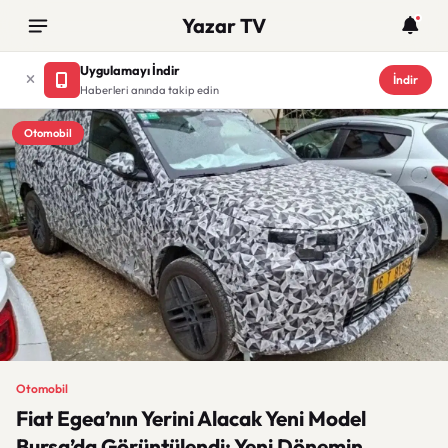
Yazar TV
Uygulamayı İndir
İndir
Haberleri anında takip edin
Otomobil
Otomobil
Fiat Egea’nın Yerini Alacak Yeni Model
Bursa’da Görüntülendi: Yeni Dönemin