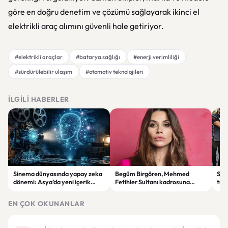
göre en doğru denetim ve çözümü sağlayarak ikinci el
elektrikli araç alımını güvenli hale getiriyor.
#elektrikli araçlar
#batarya sağlığı
#enerji verimliliği
#sürdürülebilir ulaşım
#otomotiv teknolojileri
İLGILI HABERLER
Sinema dünyasında yapay zeka
Begüm Birgören, Mehmed
Suik
dönemi: Asya’da yeni içerik
Fetihler Sultanı kadrosuna
tut
üretim modeli yükseliyor
katıldı
yard
EN ÇOK OKUNANLAR