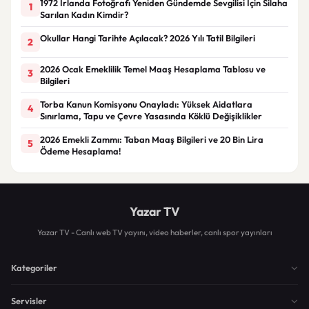
1972 İrlanda Fotoğrafı Yeniden Gündemde Sevgilisi İçin Silaha
1
Sarılan Kadın Kimdir?
Okullar Hangi Tarihte Açılacak? 2026 Yılı Tatil Bilgileri
2
2026 Ocak Emeklilik Temel Maaş Hesaplama Tablosu ve
3
Bilgileri
Torba Kanun Komisyonu Onayladı: Yüksek Aidatlara
4
Sınırlama, Tapu ve Çevre Yasasında Köklü Değişiklikler
2026 Emekli Zammı: Taban Maaş Bilgileri ve 20 Bin Lira
5
Ödeme Hesaplama!
Yazar TV
Yazar TV - Canlı web TV yayını, video haberler, canlı spor yayınları
Kategoriler
Servisler