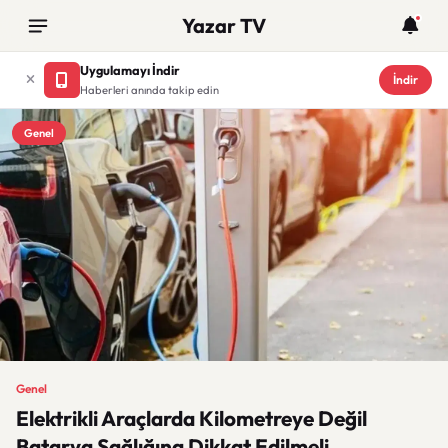
Yazar TV
Uygulamayı İndir
İndir
Haberleri anında takip edin
Genel
Genel
Elektrikli Araçlarda Kilometreye Değil
Batarya Sağlığına Dikkat Edilmeli