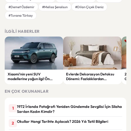
#Demet Özdemir
#Melisa Şenolsun
#Dilan Çiçek Deniz
#Tuvana Türkay
İLGILI HABERLER
Xiaomi’nin yeni SUV
Evlerde Dekorasyon Detoksu
202
modellerine yoğun ilgi! Ön
Dönemi: Fazlalıklardan
Ger
siparişlerde büyük artış
Kurtulmanın Yolları
Zam
EN ÇOK OKUNANLAR
1972 İrlanda Fotoğrafı Yeniden Gündemde Sevgilisi İçin Silaha
1
Sarılan Kadın Kimdir?
Okullar Hangi Tarihte Açılacak? 2026 Yılı Tatil Bilgileri
2