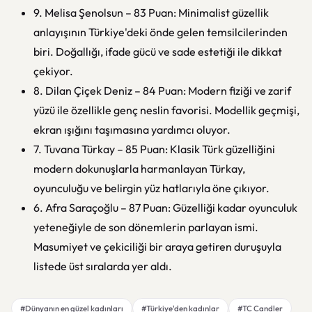
9. Melisa Şenolsun – 83 Puan: Minimalist güzellik
anlayışının Türkiye'deki önde gelen temsilcilerinden
biri. Doğallığı, ifade gücü ve sade estetiği ile dikkat
çekiyor.
8. Dilan Çiçek Deniz – 84 Puan: Modern fiziği ve zarif
yüzü ile özellikle genç neslin favorisi. Modellik geçmişi,
ekran ışığını taşımasına yardımcı oluyor.
7. Tuvana Türkay – 85 Puan: Klasik Türk güzelliğini
modern dokunuşlarla harmanlayan Türkay,
oyunculuğu ve belirgin yüz hatlarıyla öne çıkıyor.
6. Afra Saraçoğlu – 87 Puan: Güzelliği kadar oyunculuk
yeteneğiyle de son dönemlerin parlayan ismi.
Masumiyet ve çekiciliği bir araya getiren duruşuyla
listede üst sıralarda yer aldı.
#Dünyanın en güzel kadınları
#Türkiye'den kadınlar
#TC Candler