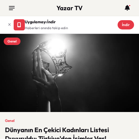
Yazar TV
Uygulamayı İndir
İndir
Haberleri anında takip edin
Genel
Genel
Dünyanın En Çekici Kadınları Listesi
Duyuruldu: Türkiye'den İsimler Var!