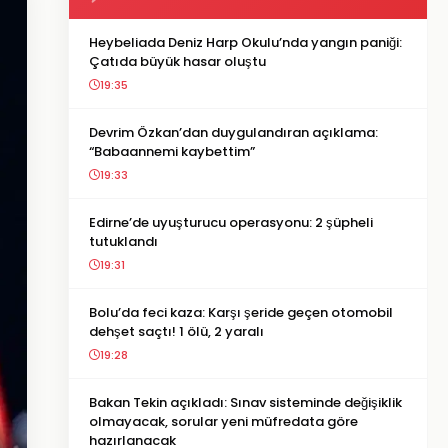
Heybeliada Deniz Harp Okulu’nda yangın paniği:
Çatıda büyük hasar oluştu
19:35
Devrim Özkan’dan duygulandıran açıklama:
“Babaannemi kaybettim”
19:33
Edirne’de uyuşturucu operasyonu: 2 şüpheli
tutuklandı
19:31
Bolu’da feci kaza: Karşı şeride geçen otomobil
dehşet saçtı! 1 ölü, 2 yaralı
19:28
Bakan Tekin açıkladı: Sınav sisteminde değişiklik
olmayacak, sorular yeni müfredata göre
hazırlanacak