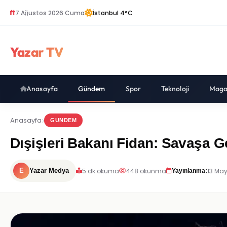
7 Ağustos 2026 Cuma
İstanbul 4°C
Yazar TV
Anasayfa
Gündem
Spor
Teknoloji
Maga
Anasayfa
GUNDEM
Dışişleri Bakanı Fidan: Savaşa 
5 dk okuma
448 okunma
13 May
E
Yazar Medya
Yayınlanma: