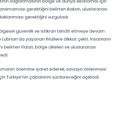
tinin sağlanmasının bölge ve dünya ekonomisi için
ullanılmaması gerektiğini belirten Bakan, uluslararası
aklanması gerektiğini vurguladı.
n bölgesel güvenlik ve istikrarı tehdit etmeye devam
ve Lübnan’da yaşanan ihlallere dikkat çekti. İnsanların
nı belirten Fidan, bölge ülkeleri ve uluslararası
edi.
ışmanın önemine işaret ederek, savaşın önlenmesi
in Türkiye’nin çabalarını sürdüreceğini açıkladı.