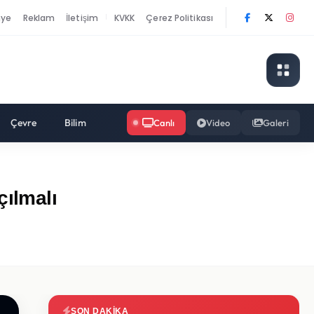
nye
Reklam
İletişim
KVKK
Çerez Politikası
|
Çevre
Bilim
Canlı
Video
Galeri
çılmalı
SON DAKIKA