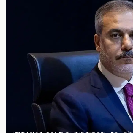
Dışişleri Bakanı Fidan: Savaşa Geri Dönülmemeli, Hürmüz Boğaz