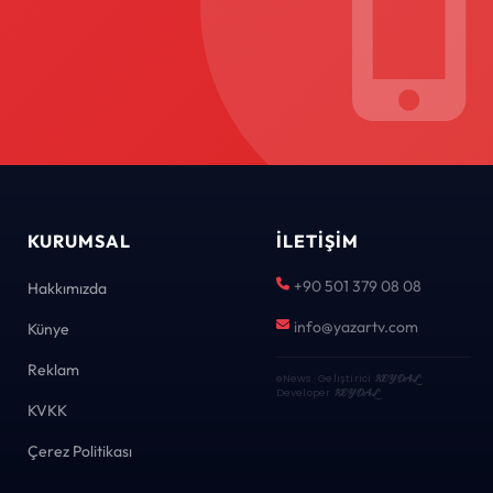
KURUMSAL
İLETIŞIM
+90 501 379 08 08
Hakkımızda
info@yazartv.com
Künye
Reklam
eNews · Geliştirici
KEYDAL
·
Developer
KEYDAL
KVKK
Çerez Politikası