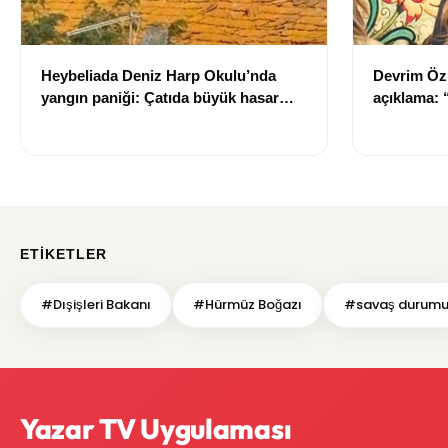
Heybeliada Deniz Harp Okulu’nda
Devrim Öz
yangın paniği: Çatıda büyük hasar
açıklama:
oluştu
ETIKETLER
#Dışişleri Bakanı
#Hürmüz Boğazı
#savaş durum
Yazar TV Uygulaması