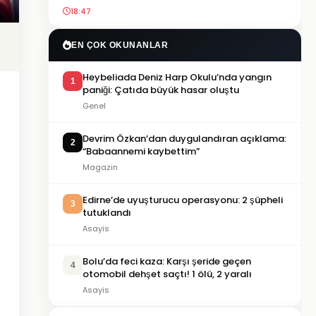
18:47
EN ÇOK OKUNANLAR
Heybeliada Deniz Harp Okulu’nda yangın
1
paniği: Çatıda büyük hasar oluştu
Genel
Devrim Özkan’dan duygulandıran açıklama:
2
“Babaannemi kaybettim”
Magazin
Edirne’de uyuşturucu operasyonu: 2 şüpheli
3
tutuklandı
Asayis
Bolu’da feci kaza: Karşı şeride geçen
4
otomobil dehşet saçtı! 1 ölü, 2 yaralı
Asayis