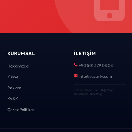
KURUMSAL
İLETIŞIM
+90 501 379 08 08
Hakkımızda
info@yazartv.com
Künye
Reklam
eNews · Geliştirici
KEYDAL
·
Developer
KEYDAL
KVKK
Çerez Politikası