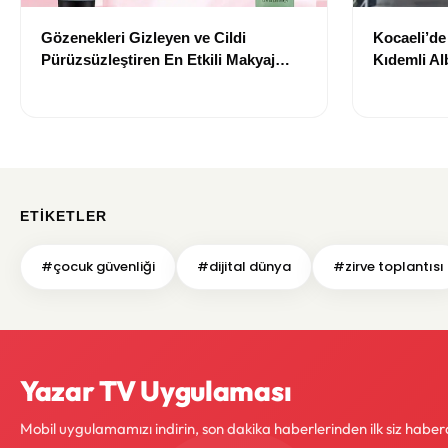
Gözenekleri Gizleyen ve Cildi
Kocaeli’d
Pürüzsüzleştiren En Etkili Makyaj
Kıdemli Al
Bazı Önerileri
ETIKETLER
#çocuk güvenliği
#dijital dünya
#zirve toplantısı
Yazar TV Uygulaması
Mobil uygulamamızı indirin, son dakika haberlerinden ilk siz haber