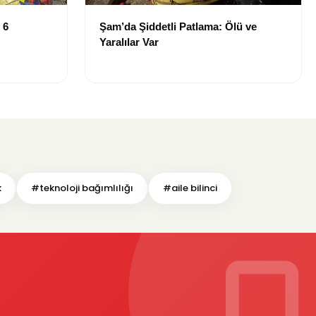
 6
Şam’da Şiddetli Patlama: Ölü ve
Yaralılar Var
k
#teknoloji bağımlılığı
#aile bilinci