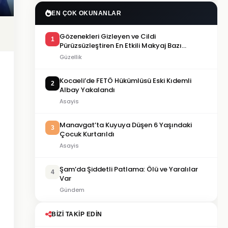
EN ÇOK OKUNANLAR
Gözenekleri Gizleyen ve Cildi
1
Pürüzsüzleştiren En Etkili Makyaj Bazı
Önerileri
Güzellik
Kocaeli’de FETÖ Hükümlüsü Eski Kıdemli
2
Albay Yakalandı
Asayis
Manavgat’ta Kuyuya Düşen 6 Yaşındaki
3
Çocuk Kurtarıldı
Asayis
Şam’da Şiddetli Patlama: Ölü ve Yaralılar
4
Var
Gündem
BIZI TAKIP EDIN