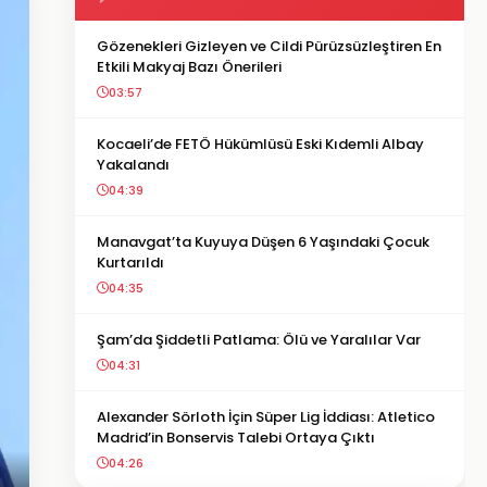
Gözenekleri Gizleyen ve Cildi Pürüzsüzleştiren En
Etkili Makyaj Bazı Önerileri
03:57
Kocaeli’de FETÖ Hükümlüsü Eski Kıdemli Albay
Yakalandı
04:39
Manavgat’ta Kuyuya Düşen 6 Yaşındaki Çocuk
Kurtarıldı
04:35
Şam’da Şiddetli Patlama: Ölü ve Yaralılar Var
04:31
Alexander Sörloth İçin Süper Lig İddiası: Atletico
Madrid’in Bonservis Talebi Ortaya Çıktı
04:26