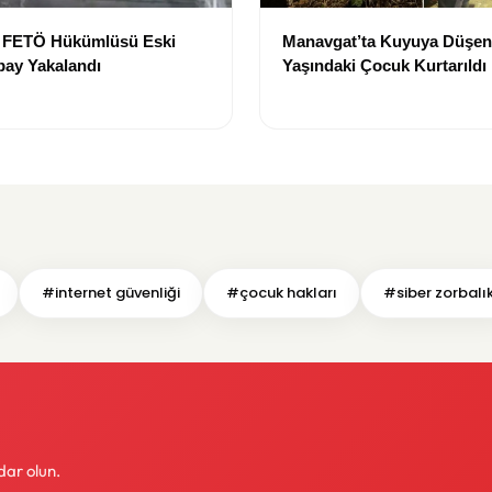
e FETÖ Hükümlüsü Eski
Manavgat’ta Kuyuya Düşen
bay Yakalandı
Yaşındaki Çocuk Kurtarıldı
#internet güvenliği
#çocuk hakları
#siber zorbalı
dar olun.