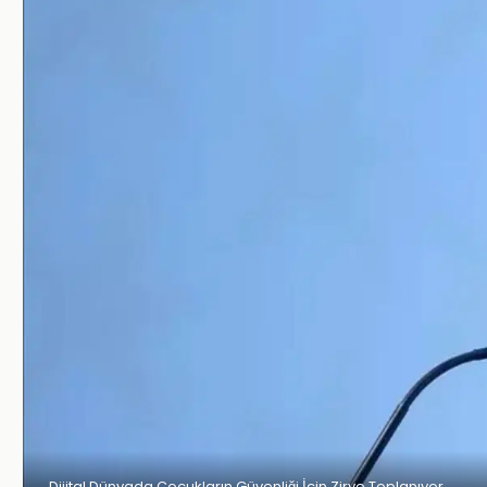
Dijital Dünyada Çocukların Güvenliği İçin Zirve Toplanıyor