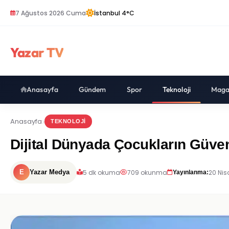
7 Ağustos 2026 Cuma
İstanbul 4°C
Yazar TV
Anasayfa
Gündem
Spor
Teknoloji
Maga
Anasayfa
TEKNOLOJI
Dijital Dünyada Çocukların Güvenl
5 dk okuma
709 okunma
20 Nis
E
Yazar Medya
Yayınlanma: