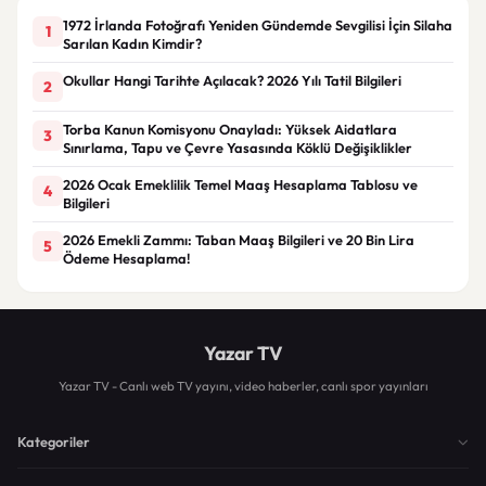
1972 İrlanda Fotoğrafı Yeniden Gündemde Sevgilisi İçin Silaha
1
Sarılan Kadın Kimdir?
Okullar Hangi Tarihte Açılacak? 2026 Yılı Tatil Bilgileri
2
Torba Kanun Komisyonu Onayladı: Yüksek Aidatlara
3
Sınırlama, Tapu ve Çevre Yasasında Köklü Değişiklikler
2026 Ocak Emeklilik Temel Maaş Hesaplama Tablosu ve
4
Bilgileri
2026 Emekli Zammı: Taban Maaş Bilgileri ve 20 Bin Lira
5
Ödeme Hesaplama!
Yazar TV
Yazar TV - Canlı web TV yayını, video haberler, canlı spor yayınları
Kategoriler