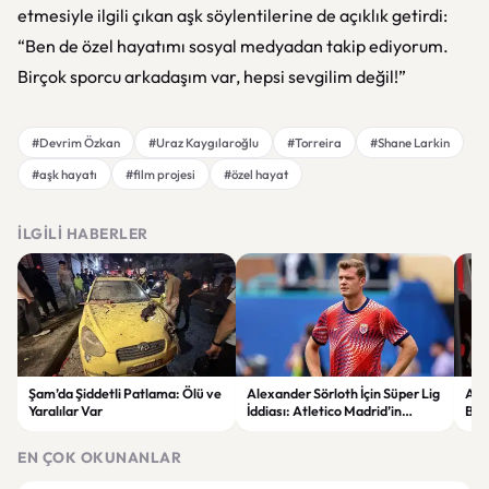
etmesiyle ilgili çıkan aşk söylentilerine de açıklık getirdi:
“Ben de özel hayatımı sosyal medyadan takip ediyorum.
Birçok sporcu arkadaşım var, hepsi sevgilim değil!”
#Devrim Özkan
#Uraz Kaygılaroğlu
#Torreira
#Shane Larkin
#aşk hayatı
#film projesi
#özel hayat
İLGILI HABERLER
Şam’da Şiddetli Patlama: Ölü ve
Alexander Sörloth İçin Süper Lig
Aka
Yaralılar Var
İddiası: Atletico Madrid’in
Ben
Bonservis Talebi Ortaya Çıktı
Gü
EN ÇOK OKUNANLAR