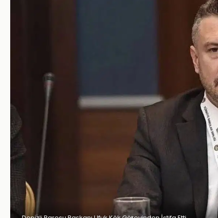
Denizli Barosu Başkanı Ufuk Kök Görevinden İstifa Etti