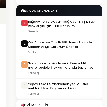
EN ÇOK OKUNANLAR
Buğday Tenlere Uyum Sağlayan En Şık Saç
1
Renkleriyle Işıltılı Bir Görünüm
Güzellik
Yaş Almaktan Öte Bir Stil: Beyaz Saçlarla
2
Modern ve Şık Görünüm Önerileri
Moda
Savunma sanayiinde yeni dönem: Milli
3
motor projeleri tek çatı altında toplanıyor
Teknoloji
Yapay zeka ile tasarlanan yeni virüsler
4
üretildi: Bilim dünyasında bir ilk
Teknoloji
BIZI TAKIP EDIN