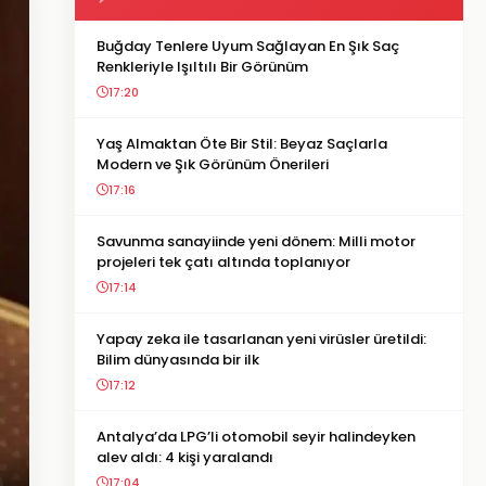
Buğday Tenlere Uyum Sağlayan En Şık Saç
Renkleriyle Işıltılı Bir Görünüm
17:20
Yaş Almaktan Öte Bir Stil: Beyaz Saçlarla
Modern ve Şık Görünüm Önerileri
17:16
Savunma sanayiinde yeni dönem: Milli motor
projeleri tek çatı altında toplanıyor
17:14
Yapay zeka ile tasarlanan yeni virüsler üretildi:
Bilim dünyasında bir ilk
17:12
Antalya’da LPG’li otomobil seyir halindeyken
alev aldı: 4 kişi yaralandı
17:04