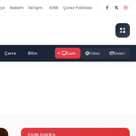
nye
Reklam
İletişim
KVKK
Çerez Politikası
|
Çevre
Bilim
Canlı
Video
Galeri
SON DAKIKA