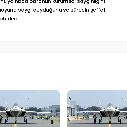
ını, yalnızca baronun kurumsal saygınlığını
uoyuna saygı duyduğunu ve sürecin şeffaf
ptı dedi.