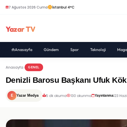
7 Ağustos 2026 Cuma
İstanbul 4°C
Yazar TV
Anasayfa
Gündem
Spor
Teknoloji
Maga
Anasayfa
GENEL
Denizli Barosu Başkanı Ufuk Kök 
5 dk okuma
130 okunma
23 Hazi
E
Yazar Medya
Yayınlanma: