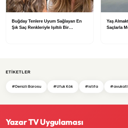
Buğday Tenlere Uyum Sağlayan En
Yaş Almakt
Şık Saç Renkleriyle Işıltılı Bir
Saçlarla 
Görünüm
Önerileri
ETIKETLER
#Denizli Barosu
#Ufuk Kök
#istifa
#avukatl
Yazar TV Uygulaması