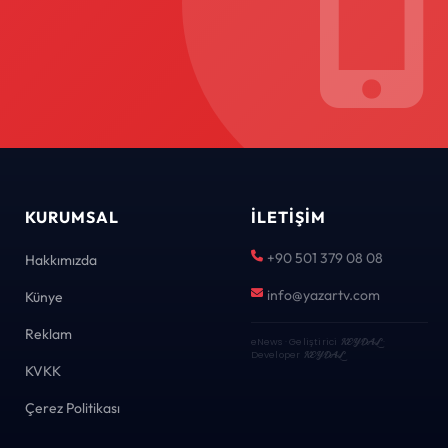
KURUMSAL
İLETIŞIM
+90 501 379 08 08
Hakkımızda
info@yazartv.com
Künye
Reklam
eNews · Geliştirici
KEYDAL
·
Developer
KEYDAL
KVKK
Çerez Politikası