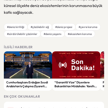
küresel ölçekte deniz ekosistemlerinin korunmasına büyük
katkı sağlayacak.
#deniz kirliliği
#çözülebilir ağ
#deniz projesi
#çevre koruma
#sürdürülebilir çözümler
#deniz yaşamı
#ekosistem koruma
İLGILI HABERLER
Cumhurbaşkanı Erdoğan Suudi
“Garantili Vize” Diyenlere
File
Arabistan’a Çalışma Ziyareti
Bakanlıktan Müdahale: Yanıltıcı
Kar
Gerçekleştirecek
Reklamlara Durdurma Kararı
EN ÇOK OKUNANLAR