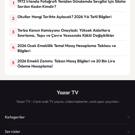
1972 İrlanda Fotoğrafı Yeniden Gündemde Sevgilisi İçin Silaha
1
Sarılan Kadın Kimdir?
Okullar Hangi Tarihte Açılacak? 2026 Yılı Tatil Bilgileri
2
Torba Kanun Komisyonu Onayladı: Yüksek Aidatlara
3
Sınırlama, Tapu ve Çevre Yasasında Köklü Değişiklikler
2026 Ocak Emeklilik Temel Maaş Hesaplama Tablosu ve
4
Bilgileri
2026 Emekli Zammı: Taban Maaş Bilgileri ve 20 Bin Lira
5
Ödeme Hesaplama!
Yazar TV
Yazar TV - Canlı web TV yayını, video haberler, canlı spor yayınları
Kategoriler
Servisler