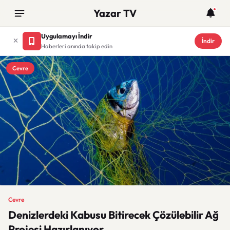
Yazar TV
Uygulamayı İndir
İndir
Haberleri anında takip edin
Cevre
Cevre
Denizlerdeki Kabusu Bitirecek Çözülebilir Ağ
Projesi Hazırlanıyor