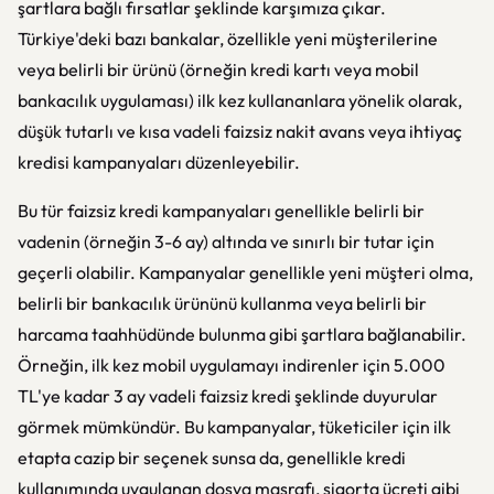
şartlara bağlı fırsatlar şeklinde karşımıza çıkar.
Türkiye'deki bazı bankalar, özellikle yeni müşterilerine
veya belirli bir ürünü (örneğin kredi kartı veya mobil
bankacılık uygulaması) ilk kez kullananlara yönelik olarak,
düşük tutarlı ve kısa vadeli faizsiz nakit avans veya ihtiyaç
kredisi kampanyaları düzenleyebilir.
Bu tür faizsiz kredi kampanyaları genellikle belirli bir
vadenin (örneğin 3-6 ay) altında ve sınırlı bir tutar için
geçerli olabilir. Kampanyalar genellikle yeni müşteri olma,
belirli bir bankacılık ürününü kullanma veya belirli bir
harcama taahhüdünde bulunma gibi şartlara bağlanabilir.
Örneğin, ilk kez mobil uygulamayı indirenler için 5.000
TL'ye kadar 3 ay vadeli faizsiz kredi şeklinde duyurular
görmek mümkündür. Bu kampanyalar, tüketiciler için ilk
etapta cazip bir seçenek sunsa da, genellikle kredi
kullanımında uygulanan dosya masrafı, sigorta ücreti gibi