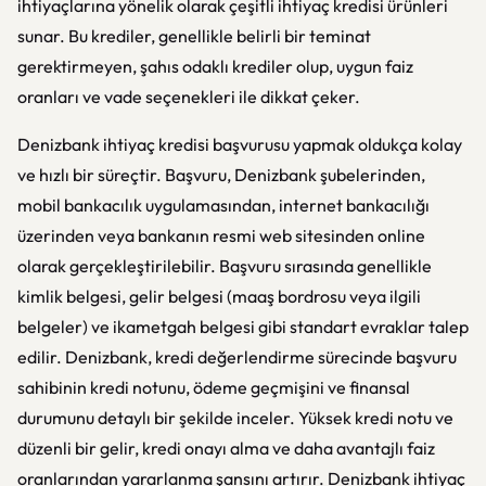
ihtiyaçlarına yönelik olarak çeşitli ihtiyaç kredisi ürünleri
sunar. Bu krediler, genellikle belirli bir teminat
gerektirmeyen, şahıs odaklı krediler olup, uygun faiz
oranları ve vade seçenekleri ile dikkat çeker.
Denizbank ihtiyaç kredisi başvurusu yapmak oldukça kolay
ve hızlı bir süreçtir. Başvuru, Denizbank şubelerinden,
mobil bankacılık uygulamasından, internet bankacılığı
üzerinden veya bankanın resmi web sitesinden online
olarak gerçekleştirilebilir. Başvuru sırasında genellikle
kimlik belgesi, gelir belgesi (maaş bordrosu veya ilgili
belgeler) ve ikametgah belgesi gibi standart evraklar talep
edilir. Denizbank, kredi değerlendirme sürecinde başvuru
sahibinin kredi notunu, ödeme geçmişini ve finansal
durumunu detaylı bir şekilde inceler. Yüksek kredi notu ve
düzenli bir gelir, kredi onayı alma ve daha avantajlı faiz
oranlarından yararlanma şansını artırır. Denizbank ihtiyaç