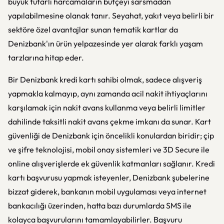
büyük tutarlı harcamaların bütçeyi sarsmadan
yapılabilmesine olanak tanır. Seyahat, yakıt veya belirli bir
sektöre özel avantajlar sunan tematik kartlar da
Denizbank'ın ürün yelpazesinde yer alarak farklı yaşam
tarzlarına hitap eder.
Bir Denizbank kredi kartı sahibi olmak, sadece alışveriş
yapmakla kalmayıp, aynı zamanda acil nakit ihtiyaçlarını
karşılamak için nakit avans kullanma veya belirli limitler
dahilinde taksitli nakit avans çekme imkanı da sunar. Kart
güvenliği de Denizbank için öncelikli konulardan biridir; çip
ve şifre teknolojisi, mobil onay sistemleri ve 3D Secure ile
online alışverişlerde ek güvenlik katmanları sağlanır. Kredi
kartı başvurusu yapmak isteyenler, Denizbank şubelerine
bizzat giderek, bankanın mobil uygulaması veya internet
bankacılığı üzerinden, hatta bazı durumlarda SMS ile
kolayca başvurularını tamamlayabilirler. Başvuru