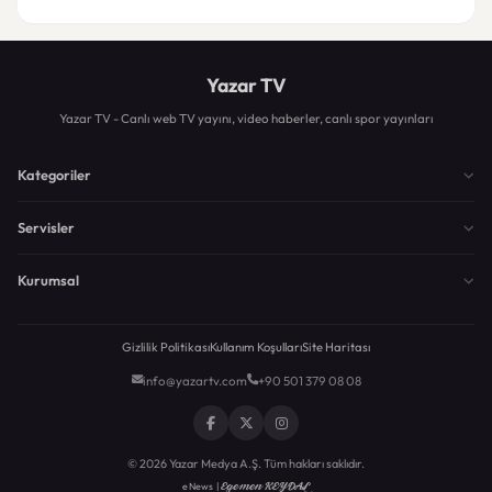
Yazar TV
Yazar TV - Canlı web TV yayını, video haberler, canlı spor yayınları
Kategoriler
Servisler
Kurumsal
Gizlilik Politikası
Kullanım Koşulları
Site Haritası
info@yazartv.com
+90 501 379 08 08
© 2026 Yazar Medya A.Ş. Tüm hakları saklıdır.
Egemen KEYDAL
eNews |