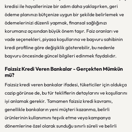
kredisi ile hayallerinize bir adım daha yaklaşırken, geri
ödeme planınızı bütçenize uygun bir şekilde belirlemek ve
ödemelerinizi düzenli yapmak, finansal sağlığınızı
korumanız açısından büyük önem taşır. Faiz oranları ve
vade seçenekleri, piyasa koşullarına ve başvuru sahibinin
kredi profiline göre değişiklik gösterebilir, bu nedenle
başvuru öncesinde güncel bilgileri edinmek faydalıdır.
Faizsiz Kredi Veren Bankalar - Gerçekten Mümkün
mü?
Faizsiz kredi veren bankalar ifadesi, tüketiciler için oldukça
cazip görünse de, bu tür tekliflerin detaylarını ve koşullarını
iyi anlamak gerekir. Tamamen faizsiz kredi kavramı,
genellikle bankaların yeni müşteri kazanma, belirli
ürünlerinin kullanımını teşvik etme veya kampanya
dönemlerine özel olarak sunduğu sınırlı süreli ve belirli