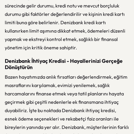
sürecinde gelir durumu, kredi notu ve mevcut borçluluk
durumu gibi faktörler değerlendirilir ve kişinin kredi kartı
limiti buna göre belirlenir.
Denizbank kredi kartı
kullanırken limit aşımına dikkat etmek, ödemeleri düzenli
yapmak ve ekstreyi kontrol etmek, sağlıklı bir finansal
yönetim için kritik öneme sahiptir.
Denizbank İhtiyaç Kredisi - Hayallerinizi Gerçeğe
Dönüştürün
Bazen hayatımızda anlık fırsatları değerlendirmek, eğitim
masraflarını karşılamak, evimizi yenilemek, sağlık
harcamalarını finanse etmek veya tatil planlarını hayata
geçirmek gibi çeşitli nedenlerle ek finansmana ihtiyaç
duyabiliriz. İşte bu noktada Denizbank ihtiyaç kredisi,
esnek ödeme seçenekleri ve rekabetçi faiz oranları ile
bireylerin yanında yer alır. Denizbank, müşterilerinin farklı