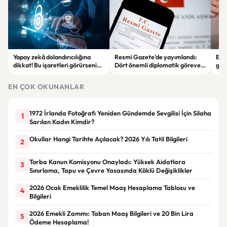
Yapay zekâ dolandırıcılığına
Resmi Gazete’de yayımlandı:
Enf
dikkat! Bu işaretleri görürseniz
Dört önemli diplomatik göreve
ger
hemen durun
yeni büyükelçiler atandı
eko
EN ÇOK OKUNANLAR
1972 İrlanda Fotoğrafı Yeniden Gündemde Sevgilisi İçin Silaha
1
Sarılan Kadın Kimdir?
Okullar Hangi Tarihte Açılacak? 2026 Yılı Tatil Bilgileri
2
Torba Kanun Komisyonu Onayladı: Yüksek Aidatlara
3
Sınırlama, Tapu ve Çevre Yasasında Köklü Değişiklikler
2026 Ocak Emeklilik Temel Maaş Hesaplama Tablosu ve
4
Bilgileri
2026 Emekli Zammı: Taban Maaş Bilgileri ve 20 Bin Lira
5
Ödeme Hesaplama!