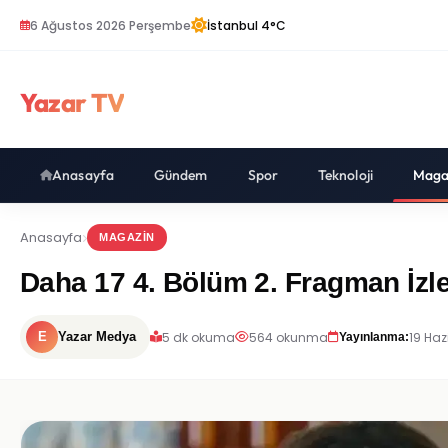
6 Ağustos 2026 Perşembe
İstanbul 4°C
Yazar TV
Anasayfa
Gündem
Spor
Teknoloji
Maga
Anasayfa
MAGAZIN
Daha 17 4. Bölüm 2. Fragman İzl
5 dk okuma
564 okunma
19 Haz
E
Yazar Medya
Yayınlanma: