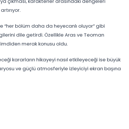
aya çıkması, karakterler arasındaki dengeleri
rtırıyor.
 ve “her bölüm daha da heyecanlı oluyor” gibi
lerini dile getirdi. Özellikle Aras ve Teoman
 şimdiden merak konusu oldu.
eceği kararların hikayeyi nasıl etkileyeceği ise büyük
naryosu ve güçlü atmosferiyle izleyiciyi ekran başına