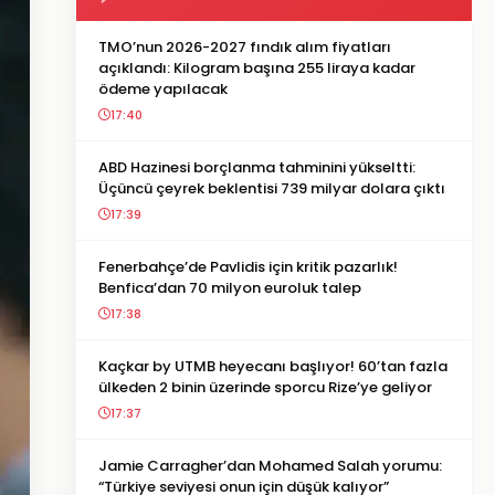
TMO’nun 2026-2027 fındık alım fiyatları
açıklandı: Kilogram başına 255 liraya kadar
ödeme yapılacak
17:40
ABD Hazinesi borçlanma tahminini yükseltti:
Üçüncü çeyrek beklentisi 739 milyar dolara çıktı
17:39
Fenerbahçe’de Pavlidis için kritik pazarlık!
Benfica’dan 70 milyon euroluk talep
17:38
Kaçkar by UTMB heyecanı başlıyor! 60’tan fazla
ülkeden 2 binin üzerinde sporcu Rize’ye geliyor
17:37
Jamie Carragher’dan Mohamed Salah yorumu:
“Türkiye seviyesi onun için düşük kalıyor”