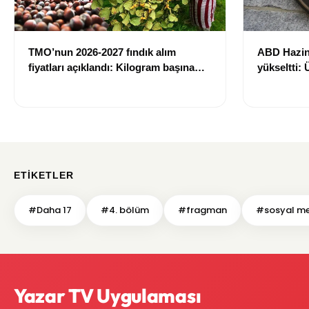
TMO’nun 2026-2027 fındık alım
ABD Hazin
fiyatları açıklandı: Kilogram başına
yükseltti:
255 liraya kadar ödeme yapılacak
739 milyar 
ETIKETLER
#Daha 17
#4. bölüm
#fragman
#sosyal m
Yazar TV Uygulaması