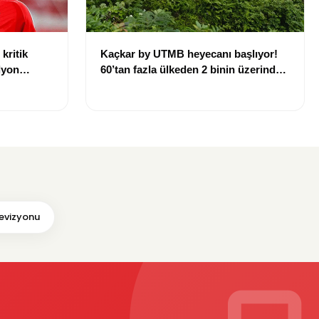
kritik
Kaçkar by UTMB heyecanı başlıyor!
lyon
60’tan fazla ülkeden 2 binin üzerinde
sporcu Rize’ye geliyor
evizyonu