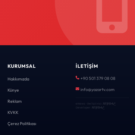
KURUMSAL
İLETIŞIM
+90 501 379 08 08
Hakkımızda
info@yazartv.com
Künye
Reklam
eNews · Geliştirici
KEYDAL
·
Developer
KEYDAL
KVKK
Çerez Politikası