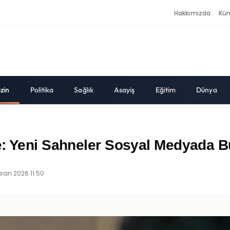
Hakkımızda
Kü
zin
Politika
Sağlık
Asayiş
Eğitim
Dünya
e: Yeni Sahneler Sosyal Medyada B
iran 2026 11:50