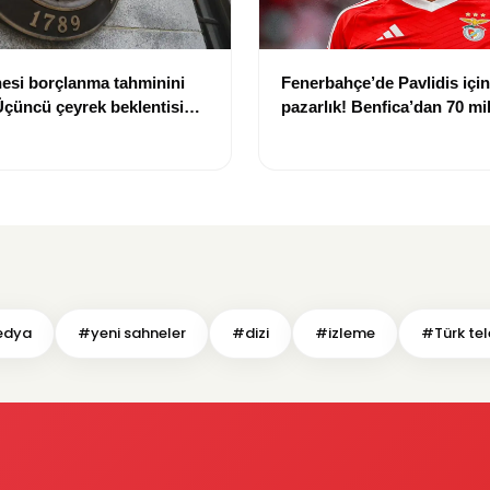
esi borçlanma tahminini
Fenerbahçe’de Pavlidis için 
 Üçüncü çeyrek beklentisi
pazarlık! Benfica’dan 70 mi
dolara çıktı
euroluk talep
edya
#yeni sahneler
#dizi
#izleme
#Türk tel