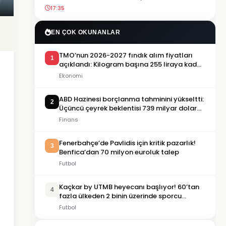
17:35
EN ÇOK OKUNANLAR
TMO’nun 2026-2027 fındık alım fiyatları
1
açıklandı: Kilogram başına 255 liraya kadar
ödeme yapılacak
Ekonomi
ABD Hazinesi borçlanma tahminini yükseltti:
2
Üçüncü çeyrek beklentisi 739 milyar dolara
çıktı
Finans
Fenerbahçe’de Pavlidis için kritik pazarlık!
3
Benfica’dan 70 milyon euroluk talep
Futbol
Kaçkar by UTMB heyecanı başlıyor! 60’tan
4
fazla ülkeden 2 binin üzerinde sporcu
Rize’ye geliyor
Futbol