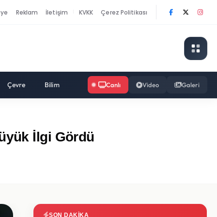
nye
Reklam
İletişim
KVKK
Çerez Politikası
|
Çevre
Bilim
Canlı
Video
Galeri
üyük İlgi Gördü
SON DAKIKA