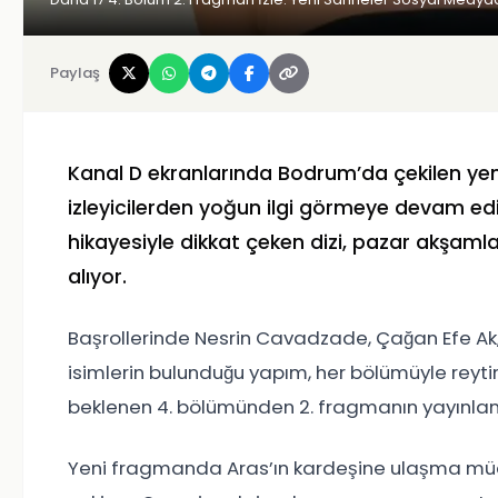
Paylaş
Kanal D ekranlarında Bodrum’da çekilen ye
izleyicilerden yoğun ilgi görmeye devam e
hikayesiyle dikkat çeken dizi, pazar akşaml
alıyor.
Başrollerinde Nesrin Cavadzade, Çağan Efe Ak,
isimlerin bulunduğu yapım, her bölümüyle reyting
beklenen 4. bölümünden 2. fragmanın yayınlan
Yeni fragmanda Aras’ın kardeşine ulaşma müca