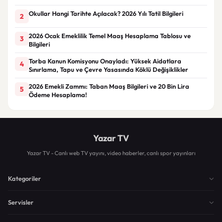
Okullar Hangi Tarihte Açılacak? 2026 Yılı Tatil Bilgileri
2
2026 Ocak Emeklilik Temel Maaş Hesaplama Tablosu ve
3
Bilgileri
Torba Kanun Komisyonu Onayladı: Yüksek Aidatlara
4
Sınırlama, Tapu ve Çevre Yasasında Köklü Değişiklikler
2026 Emekli Zammı: Taban Maaş Bilgileri ve 20 Bin Lira
5
Ödeme Hesaplama!
Yazar TV
Yazar TV - Canlı web TV yayını, video haberler, canlı spor yayınları
Kategoriler
Servisler