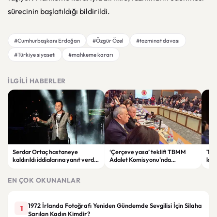
sürecinin başlatıldığı bildirildi.
#Cumhurbaşkanı Erdoğan
#Özgür Özel
#tazminat davası
#Türkiye siyaseti
#mahkeme kararı
İLGILI HABERLER
Serdar Ortaç hastaneye
‘Çerçeve yasa’ teklifi TBMM
Ter
kaldırıldı iddialarına yanıt verdi:
Adalet Komisyonu’nda
kri
“Rutin tedavim için buradayım”
görüşülüyor
tek
gör
EN ÇOK OKUNANLAR
1972 İrlanda Fotoğrafı Yeniden Gündemde Sevgilisi İçin Silaha
1
Sarılan Kadın Kimdir?