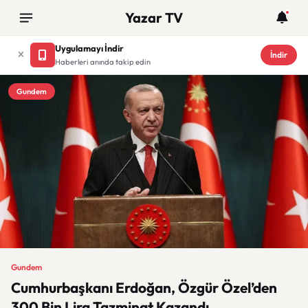
Yazar TV
Uygulamayı İndir
İndir
Haberleri anında takip edin
Gundem
Gundem
Cumhurbaşkanı Erdoğan, Özgür Özel’den
300 Bin Lira Tazminat Kazandı