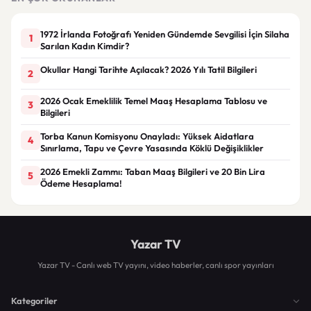
1972 İrlanda Fotoğrafı Yeniden Gündemde Sevgilisi İçin Silaha
1
Sarılan Kadın Kimdir?
Okullar Hangi Tarihte Açılacak? 2026 Yılı Tatil Bilgileri
2
2026 Ocak Emeklilik Temel Maaş Hesaplama Tablosu ve
3
Bilgileri
Torba Kanun Komisyonu Onayladı: Yüksek Aidatlara
4
Sınırlama, Tapu ve Çevre Yasasında Köklü Değişiklikler
2026 Emekli Zammı: Taban Maaş Bilgileri ve 20 Bin Lira
5
Ödeme Hesaplama!
Yazar TV
Yazar TV - Canlı web TV yayını, video haberler, canlı spor yayınları
Kategoriler