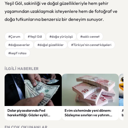
Yeşil Göl, sakinliği ve doğal güzellikleriyle hem şehir
yaşamından uzaklaşmak isteyenlere hem de fotoğraf ve
doğa tutkunlarına benzersiz bir deneyim sunuyor.
#Çorum
#Yeşil Göl
#doğa yürüyüşü
#saklı cennet
#doğaseverler
#doğal güzellikler
#Türkiye'nin cennet köşeleri
#keşif rotası
İLGILI HABERLER
Dolar piyasalarında Fed
Evim sisteminde yeni dönem:
Alta
hareketliliği: Gözler eylül
Sözleşme sınırları ve yatırım
bell
ayındaki faiz kararında
kuralları değişti
Bil
duy
EN ÇOK OKUNANLAR