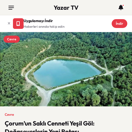
Yazar TV
Uygulamayı İndir
İndir
Haberleri anında takip edin
Cevre
Cevre
Çorum’un Saklı Cenneti Yeşil Göl:
Doğaseverlerin Yeni Rotası