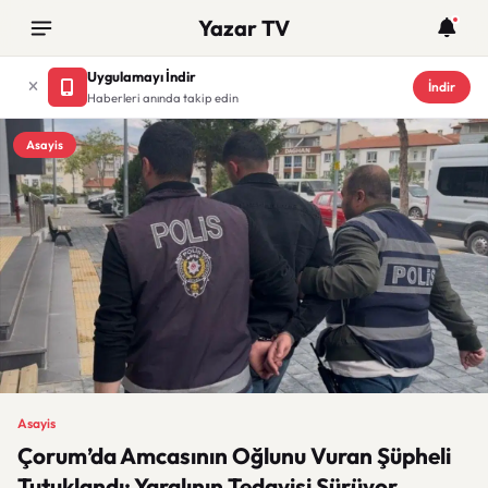
Yazar TV
Uygulamayı İndir
İndir
Haberleri anında takip edin
Asayis
Asayis
Çorum’da Amcasının Oğlunu Vuran Şüpheli
Tutuklandı: Yaralının Tedavisi Sürüyor