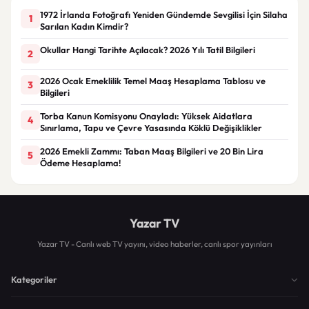
1972 İrlanda Fotoğrafı Yeniden Gündemde Sevgilisi İçin Silaha
1
Sarılan Kadın Kimdir?
Okullar Hangi Tarihte Açılacak? 2026 Yılı Tatil Bilgileri
2
2026 Ocak Emeklilik Temel Maaş Hesaplama Tablosu ve
3
Bilgileri
Torba Kanun Komisyonu Onayladı: Yüksek Aidatlara
4
Sınırlama, Tapu ve Çevre Yasasında Köklü Değişiklikler
2026 Emekli Zammı: Taban Maaş Bilgileri ve 20 Bin Lira
5
Ödeme Hesaplama!
Yazar TV
Yazar TV - Canlı web TV yayını, video haberler, canlı spor yayınları
Kategoriler