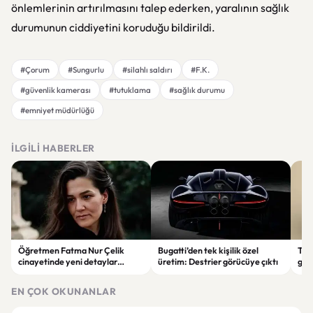
önlemlerinin artırılmasını talep ederken, yaralının sağlık
durumunun ciddiyetini koruduğu bildirildi.
#Çorum
#Sungurlu
#silahlı saldırı
#F.K.
#güvenlik kamerası
#tutuklama
#sağlık durumu
#emniyet müdürlüğü
İLGILI HABERLER
Öğretmen Fatma Nur Çelik
Bugatti’den tek kişilik özel
Tür
cinayetinde yeni detaylar
üretim: Destrier görücüye çıktı
göre
ortaya çıktı: Saldırgan
ata
öğrencinin geçmişi dikkat çekti
EN ÇOK OKUNANLAR