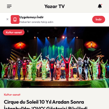
Yazar TV
Uygulamayı İndir
İndir
Haberleri anında takip edin
Kultur-sanat
Kultur-sanat
Cirque du Soleil 10 Yıl Aradan Sonra
İstanbul’da: ‘OVO’ Gösterisi Büyüledi