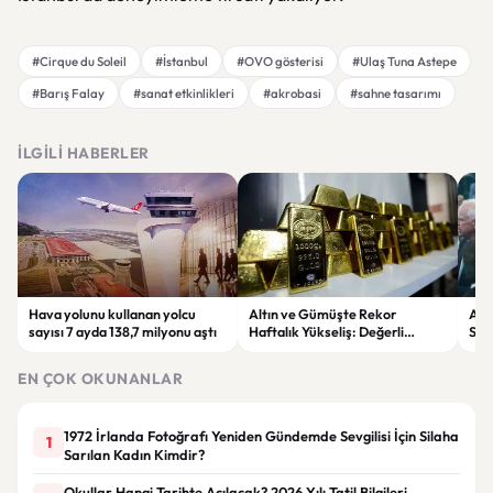
#Cirque du Soleil
#İstanbul
#OVO gösterisi
#Ulaş Tuna Astepe
#Barış Falay
#sanat etkinlikleri
#akrobasi
#sahne tasarımı
İLGILI HABERLER
Hava yolunu kullanan yolcu
Altın ve Gümüşte Rekor
Avu
sayısı 7 ayda 138,7 milyonu aştı
Haftalık Yükseliş: Değerli
Sto
Metaller Son 28 Haftanın
Ede
Zirvesinde
EN ÇOK OKUNANLAR
1972 İrlanda Fotoğrafı Yeniden Gündemde Sevgilisi İçin Silaha
1
Sarılan Kadın Kimdir?
Okullar Hangi Tarihte Açılacak? 2026 Yılı Tatil Bilgileri