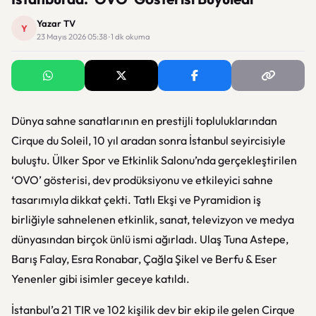
Yazar TV
Y
23 Mayıs 2026 05:38 · 1 dk okuma
Dünya sahne sanatlarının en prestijli topluluklarından
Cirque du Soleil, 10 yıl aradan sonra İstanbul seyircisiyle
buluştu. Ülker Spor ve Etkinlik Salonu’nda gerçekleştirilen
‘OVO’ gösterisi, dev prodüksiyonu ve etkileyici sahne
tasarımıyla dikkat çekti. Tatlı Ekşi ve Pyramidion iş
birliğiyle sahnelenen etkinlik, sanat, televizyon ve medya
dünyasından birçok ünlü ismi ağırladı. Ulaş Tuna Astepe,
Barış Falay, Esra Ronabar, Çağla Şikel ve Berfu & Eser
Yenenler gibi isimler geceye katıldı.
İstanbul’a 21 TIR ve 102 kişilik dev bir ekip ile gelen Cirque