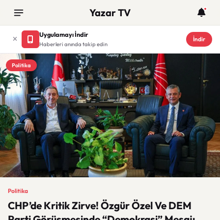
Yazar TV
Uygulamayı İndir
İndir
Haberleri anında takip edin
Politika
Politika
CHP’de Kritik Zirve! Özgür Özel Ve DEM
Parti Görüşmesinde “Demokrasi” Mesajı