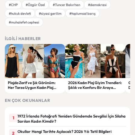
#CHP
#Özgür Özel
#Tuncer Bakırhan
#demokrasi
#hukuk devleti
#siyasi gerilim
#toplumsal barış
#muhalefet cephesi
İLGILI HABERLER
Plajda Zarif ve Şık Görünüm:
2026 Kadın Plaj Giyim Trendleri:
Güz
Her Tarza Uygun Kadın Plaj
Şıklık ve Konforu Bir Araya
Dön
Giyim Önerileri
Getiren Modeller
Bakı
Çöz
EN ÇOK OKUNANLAR
1972 İrlanda Fotoğrafı Yeniden Gündemde Sevgilisi İçin Silaha
1
Sarılan Kadın Kimdir?
Okullar Hangi Tarihte Açılacak? 2026 Yılı Tatil Bilgileri
2