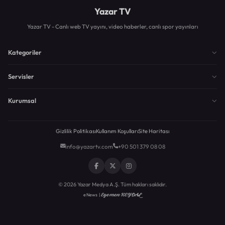
Yazar TV
Yazar TV - Canlı web TV yayını, video haberler, canlı spor yayınları
Kategoriler
Servisler
Kurumsal
Gizlilik Politikası
Kullanım Koşulları
Site Haritası
info@yazartv.com
+90 501 379 08 08
© 2026 Yazar Medya A.Ş. Tüm hakları saklıdır.
Egemen KEYDAL
eNews |