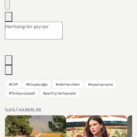
#CHP
#Kılıçdaroğlu
#vekil tercihleri
#siyasi ayrışma
#Türkiye siyaseti
#parti içi tartışmalar
İLGILI HABERLER