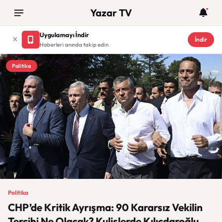
Yazar TV
Uygulamayı İndir
İndir
Haberleri anında takip edin
Politika
Politika
CHP’de Kritik Ayrışma: 90 Kararsız Vekilin
Tercihi Ne Olacak? Kulislerde Kılıçdaroğlu