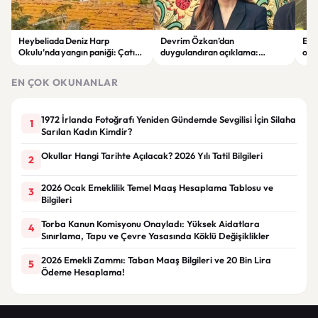
Heybeliada Deniz Harp
Devrim Özkan’dan
Edi
Okulu’nda yangın paniği: Çatıda
duygulandıran açıklama:
ope
büyük hasar oluştu
“Babaannemi kaybettim”
tut
EN ÇOK OKUNANLAR
1972 İrlanda Fotoğrafı Yeniden Gündemde Sevgilisi İçin Silaha
1
Sarılan Kadın Kimdir?
Okullar Hangi Tarihte Açılacak? 2026 Yılı Tatil Bilgileri
2
2026 Ocak Emeklilik Temel Maaş Hesaplama Tablosu ve
3
Bilgileri
Torba Kanun Komisyonu Onayladı: Yüksek Aidatlara
4
Sınırlama, Tapu ve Çevre Yasasında Köklü Değişiklikler
2026 Emekli Zammı: Taban Maaş Bilgileri ve 20 Bin Lira
5
Ödeme Hesaplama!