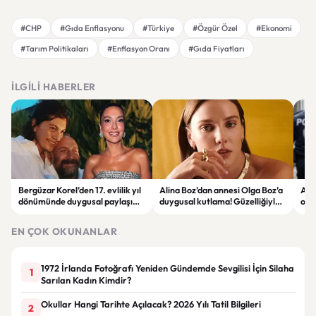
#CHP
#Gıda Enflasyonu
#Türkiye
#Özgür Özel
#Ekonomi
#Tarım Politikaları
#Enflasyon Oranı
#Gıda Fiyatları
İLGILI HABERLER
Bergüzar Korel’den 17. evlilik yıl
Alina Boz’dan annesi Olga Boz’a
Ank
dönümünde duygusal paylaşım!
duygusal kutlama! Güzelliğiyle
ope
Düğün albümünü açtı
dikkat çekti
hakk
EN ÇOK OKUNANLAR
1972 İrlanda Fotoğrafı Yeniden Gündemde Sevgilisi İçin Silaha
1
Sarılan Kadın Kimdir?
Okullar Hangi Tarihte Açılacak? 2026 Yılı Tatil Bilgileri
2