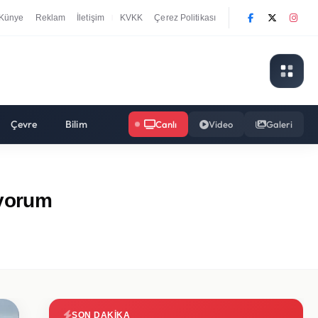
Künye
Reklam
İletişim
KVKK
Çerez Politikası
|
Çevre
Bilim
Canlı
Video
Galeri
iyorum
SON DAKIKA