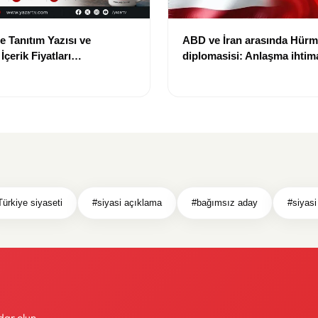
e Tanıtım Yazısı ve
ABD ve İran arasında Hür
çerik Fiyatları
diplomasisi: Anlaşma ihtima
i: Yeni Fiyat 15 Bin TL
gündemde
Türkiye siyaseti
#siyasi açıklama
#bağımsız aday
#siyasi
dar olun.