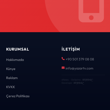
KURUMSAL
İLETIŞIM
+90 501 379 08 08
Hakkımızda
info@yazartv.com
Künye
Reklam
KEYDAL
eNews · Geliştirici
·
KEYDAL
Developer
KVKK
Çerez Politikası