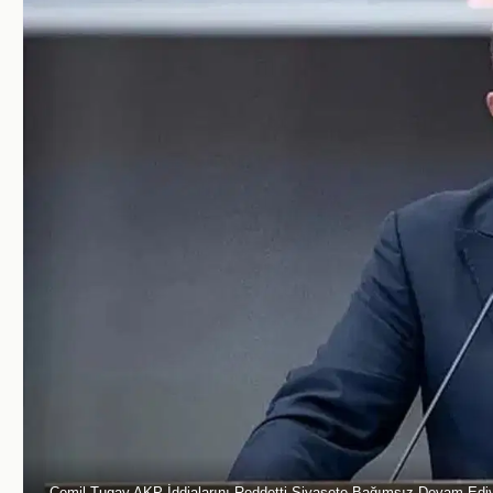
Cemil Tugay AKP İddialarını Reddetti Siyasete Bağımsız Devam Ed