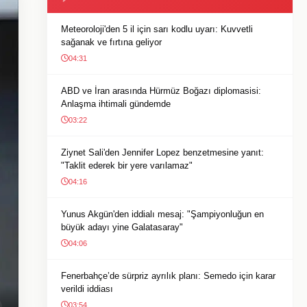
Meteoroloji'den 5 il için sarı kodlu uyarı: Kuvvetli
sağanak ve fırtına geliyor
04:31
ABD ve İran arasında Hürmüz Boğazı diplomasisi:
Anlaşma ihtimali gündemde
03:22
Ziynet Sali'den Jennifer Lopez benzetmesine yanıt:
"Taklit ederek bir yere varılamaz"
04:16
Yunus Akgün'den iddialı mesaj: "Şampiyonluğun en
büyük adayı yine Galatasaray"
04:06
Fenerbahçe’de sürpriz ayrılık planı: Semedo için karar
verildi iddiası
03:54