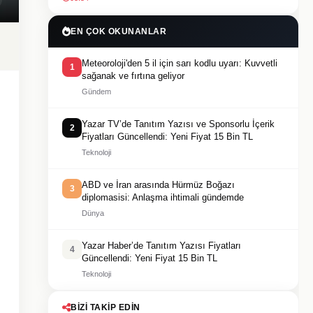
EN ÇOK OKUNANLAR
Meteoroloji'den 5 il için sarı kodlu uyarı: Kuvvetli
1
sağanak ve fırtına geliyor
Gündem
Yazar TV’de Tanıtım Yazısı ve Sponsorlu İçerik
2
Fiyatları Güncellendi: Yeni Fiyat 15 Bin TL
Teknoloji
ABD ve İran arasında Hürmüz Boğazı
3
diplomasisi: Anlaşma ihtimali gündemde
Dünya
Yazar Haber’de Tanıtım Yazısı Fiyatları
4
Güncellendi: Yeni Fiyat 15 Bin TL
Teknoloji
BIZI TAKIP EDIN