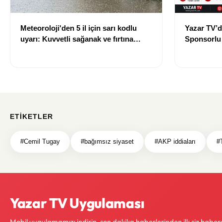
Meteoroloji'den 5 il için sarı kodlu
Yazar TV’d
uyarı: Kuvvetli sağanak ve fırtına
Sponsorlu İ
geliyor
Güncellend
ETIKETLER
#Cemil Tugay
#bağımsız siyaset
#AKP iddiaları
#
Yazar TV Uygulaması
Mobil uygulamamızı indirin, son dakika haberlerinden ilk siz haber