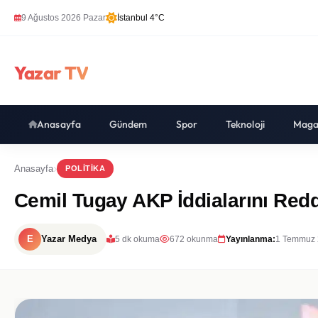
9 Ağustos 2026 Pazar
İstanbul 4°C
Yazar TV
Anasayfa
Gündem
Spor
Teknoloji
Maga
Anasayfa
POLITIKA
Cemil Tugay AKP İddialarını Red
E
Yazar Medya
5 dk okuma
672 okunma
Yayınlanma:
1 Temmuz 