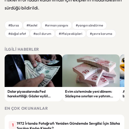
sürdüğü bildirildi.
#Bursa
#Kestel
#orman yangını
#yangın söndürme
#doğal afet
#acil durum
#itfaiye ekipleri
#çevre koruma
İLGILI HABERLER
Dolar piyasalarında Fed
Evim sisteminde yeni dönem:
Alta
hareketliliği: Gözler eylül
Sözleşme sınırları ve yatırım
bell
ayındaki faiz kararında
kuralları değişti
Bil
duy
EN ÇOK OKUNANLAR
1972 İrlanda Fotoğrafı Yeniden Gündemde Sevgilisi İçin Silaha
1
Sarılan Kadın Kimdir?