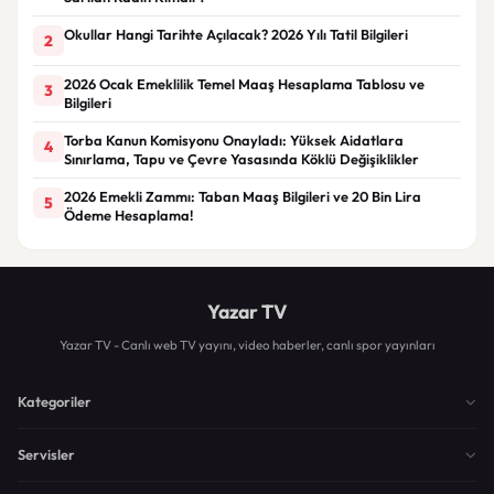
Okullar Hangi Tarihte Açılacak? 2026 Yılı Tatil Bilgileri
2
2026 Ocak Emeklilik Temel Maaş Hesaplama Tablosu ve
3
Bilgileri
Torba Kanun Komisyonu Onayladı: Yüksek Aidatlara
4
Sınırlama, Tapu ve Çevre Yasasında Köklü Değişiklikler
2026 Emekli Zammı: Taban Maaş Bilgileri ve 20 Bin Lira
5
Ödeme Hesaplama!
Yazar TV
Yazar TV - Canlı web TV yayını, video haberler, canlı spor yayınları
Kategoriler
Servisler