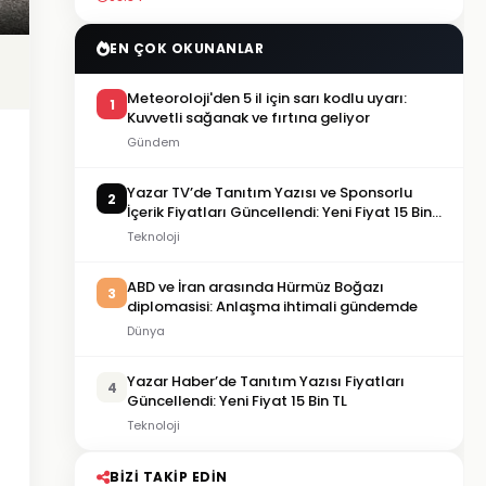
EN ÇOK OKUNANLAR
Meteoroloji'den 5 il için sarı kodlu uyarı:
1
Kuvvetli sağanak ve fırtına geliyor
Gündem
Yazar TV’de Tanıtım Yazısı ve Sponsorlu
2
İçerik Fiyatları Güncellendi: Yeni Fiyat 15 Bin
TL
Teknoloji
ABD ve İran arasında Hürmüz Boğazı
3
diplomasisi: Anlaşma ihtimali gündemde
Dünya
Yazar Haber’de Tanıtım Yazısı Fiyatları
4
Güncellendi: Yeni Fiyat 15 Bin TL
Teknoloji
BIZI TAKIP EDIN