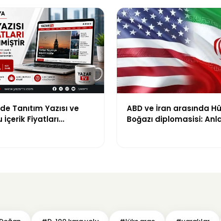
de Tanıtım Yazısı ve
ABD ve İran arasında H
İçerik Fiyatları
Boğazı diplomasisi: An
di: Yeni Fiyat 15 Bin TL
ihtimali gündemde