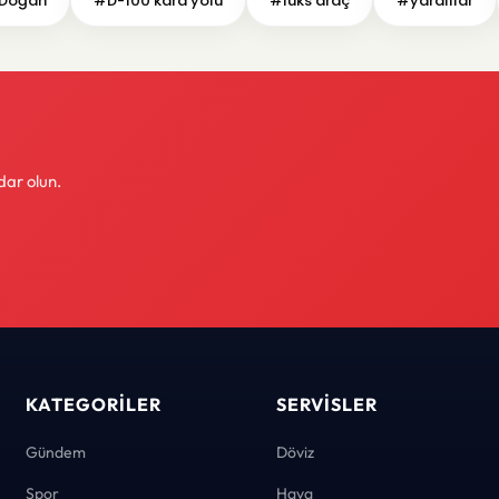
 Doğan
#D-100 kara yolu
#lüks araç
#yaralılar
dar olun.
KATEGORILER
SERVISLER
Gündem
Döviz
Spor
Hava