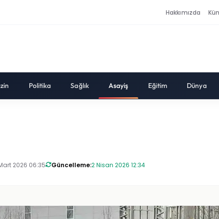
Hakkımızda
Kü
zin
Politika
Sağlık
Asayiş
Eğitim
Dünya
Mart 2026 06:35
Güncelleme:
2 Nisan 2026 12:34