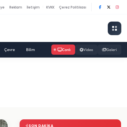
nye
Reklam
İletişim
KVKK
Çerez Politikası
|
Çevre
Bilim
Canlı
Video
Galeri
SON DAKIKA