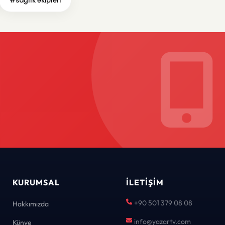
#sağlık ekipleri
KURUMSAL
İLETIŞIM
+90 501 379 08 08
Hakkımızda
info@yazartv.com
Künye