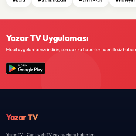
#Bolu
#trafik kazası
#Ersin Akay
#Hüseyin
Yazar TV Uygulaması
Mobil uygulamamızı indirin, son dakika haberlerinden ilk siz haber
Yazar TV
Yazar TV - Canlı web TV yayını, video haberler,