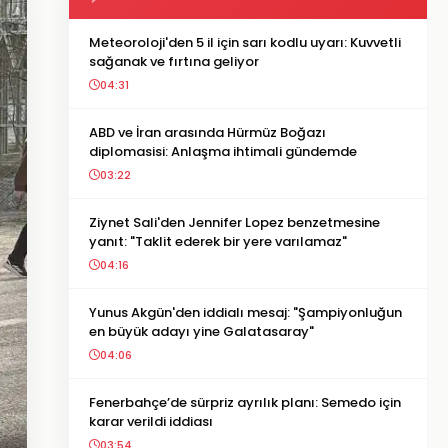
Meteoroloji'den 5 il için sarı kodlu uyarı: Kuvvetli
sağanak ve fırtına geliyor
04:31
ABD ve İran arasında Hürmüz Boğazı
diplomasisi: Anlaşma ihtimali gündemde
03:22
Ziynet Sali'den Jennifer Lopez benzetmesine
yanıt: "Taklit ederek bir yere varılamaz"
04:16
Yunus Akgün'den iddialı mesaj: "Şampiyonluğun
en büyük adayı yine Galatasaray"
04:06
Fenerbahçe’de sürpriz ayrılık planı: Semedo için
karar verildi iddiası
03:54