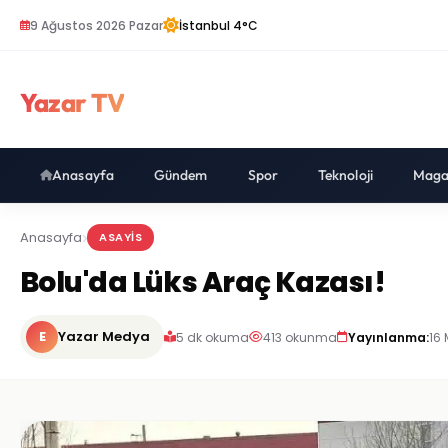
9 Ağustos 2026 Pazar
İstanbul 4°C
Yazar TV
Anasayfa
Gündem
Spor
Teknoloji
Maga
Anasayfa
ASAYIS
Bolu'da Lüks Araç Kazası!
E
Yazar Medya
5 dk okuma
413 okunma
Yayınlanma:
16 