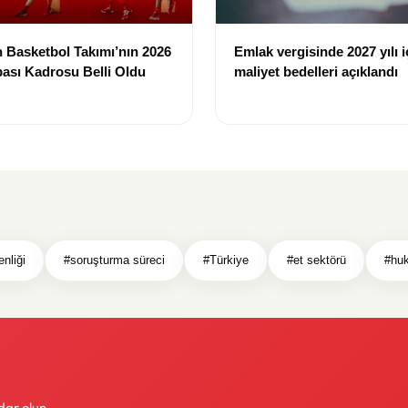
 Basketbol Takımı’nın 2026
Emlak vergisinde 2027 yılı i
ası Kadrosu Belli Oldu
maliyet bedelleri açıklandı
nliği
#soruşturma süreci
#Türkiye
#et sektörü
#huk
dar olun.