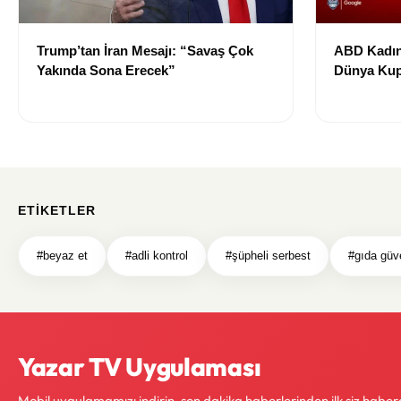
Trump’tan İran Mesajı: “Savaş Çok
ABD Kadın
Yakında Sona Erecek”
Dünya Kup
ETIKETLER
#beyaz et
#adli kontrol
#şüpheli serbest
#gıda güve
Yazar TV Uygulaması
Mobil uygulamamızı indirin, son dakika haberlerinden ilk siz haber