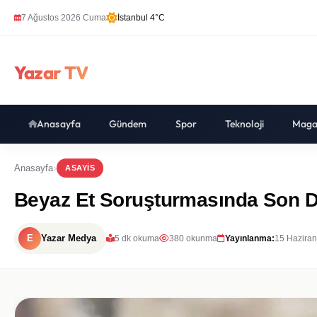
7 Ağustos 2026 Cuma
İstanbul 4°C
Yazar TV
Anasayfa
Gündem
Spor
Teknoloji
Maga
Anasayfa
ASAYIS
Beyaz Et Soruşturmasında Son Dak
E
Yazar Medya
5 dk okuma
380 okunma
Yayınlanma:
15 Haziran