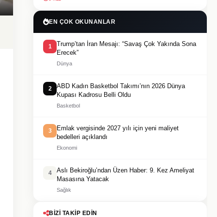
EN ÇOK OKUNANLAR
Trump’tan İran Mesajı: “Savaş Çok Yakında Sona
1
Erecek”
Dünya
ABD Kadın Basketbol Takımı’nın 2026 Dünya
2
Kupası Kadrosu Belli Oldu
Basketbol
Emlak vergisinde 2027 yılı için yeni maliyet
3
bedelleri açıklandı
Ekonomi
Aslı Bekiroğlu’ndan Üzen Haber: 9. Kez Ameliyat
4
Masasına Yatacak
Sağlık
BIZI TAKIP EDIN