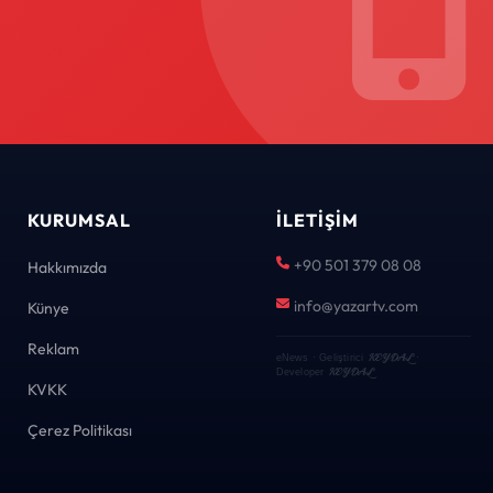
KURUMSAL
İLETIŞIM
+90 501 379 08 08
Hakkımızda
info@yazartv.com
Künye
Reklam
KEYDAL
eNews · Geliştirici
·
KEYDAL
Developer
KVKK
Çerez Politikası