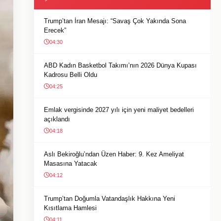
Trump’tan İran Mesajı: “Savaş Çok Yakında Sona
Erecek”
04:30
ABD Kadın Basketbol Takımı’nın 2026 Dünya Kupası
Kadrosu Belli Oldu
04:25
Emlak vergisinde 2027 yılı için yeni maliyet bedelleri
açıklandı
04:18
Aslı Bekiroğlu’ndan Üzen Haber: 9. Kez Ameliyat
Masasına Yatacak
04:12
Trump’tan Doğumla Vatandaşlık Hakkına Yeni
Kısıtlama Hamlesi
04:11