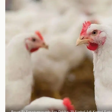
Beyaz Et Soruşturmasında Son Dakika: 29 Şüpheli Adli Kontrol Şartıy