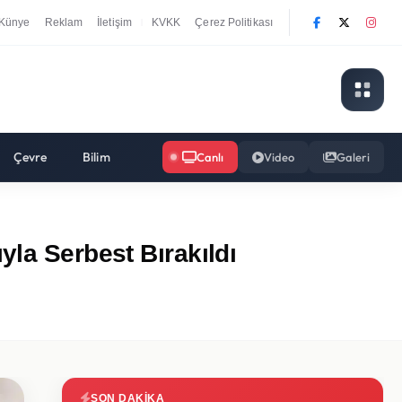
Künye
Reklam
İletişim
KVKK
Çerez Politikası
|
Çevre
Bilim
Canlı
Video
Galeri
yla Serbest Bırakıldı
SON DAKIKA