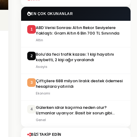
EN ÇOK OKUNANLAR
ABD Verisi Sonrası Altın Rekor Seviyelere
1
Yaklaştı: Gram Altın 6 Bin 700 TL Sınırında
Altin
Bolu’da feci trafik kazası: 1 kişi hayatını
2
kaybetti, 2 kişi ağır yaralandı
Asayis
Çiftçilere 688 milyon liralık destek ödemesi
3
hesaplara yatırıldı
Ekonomi
Gülerken idrar kaçırma neden olur?
4
Uzmanlar uyarıyor: Basit bir sorun gibi
görülmemeli
Genel
BIZI TAKIP EDIN