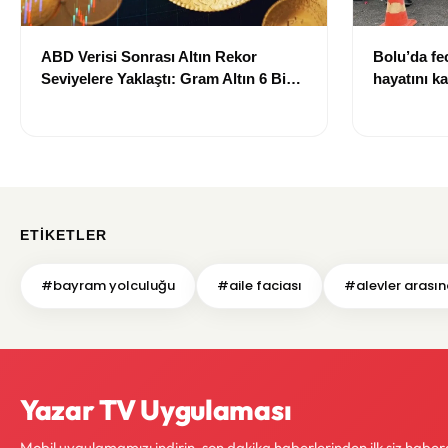
ABD Verisi Sonrası Altın Rekor
Bolu’da fec
Seviyelere Yaklaştı: Gram Altın 6 Bin
hayatını ka
700 TL Sınırında
ETIKETLER
#bayram yolculuğu
#aile faciası
#alevler arası
Yazar TV Uygulaması
Mobil uygulamamızı indirin, son dakika haberlerinden ilk siz haber