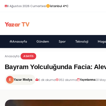
8 Ağustos 2026 Cumartesi
İstanbul 4°C
Yazar TV
Anasayfa
Gündem
Spor
Teknoloji
Maga
Anasayfa
ASAYIS
Bayram Yolculuğunda Facia: Alev
5 dk okuma
352 okunma
31 May
E
Yazar Medya
Yayınlanma: