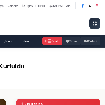
nye
Reklam
İletişim
KVKK
Çerez Politikası
|
Çevre
Bilim
Canlı
Video
Galeri
Kurtuldu
SON DAKIKA