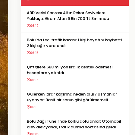
ABD Verisi Sonrası Altın Rekor Seviyelere
Yaklaştı: Gram Altın 6 Bin 700 TL Sınırında
06:19
Bolu’da feci trafik kazası: 1 kişi hayatını kaybetti,
2 kişi ağır yaralandı
06:15
Çiftçilere 688 milyon liralık destek ödemesi
hesaplara yatırıldı
06:13
Gülerken idrar kaçırma neden olur? Uzmanlar
uyarıyor: Basit bir sorun gibi görülmemeli
06:10
Bolu Dağı Tüneli’nde korku dolu anlar: Otomobil
alev alev yandı, trafik durma noktasına geldi
06:05