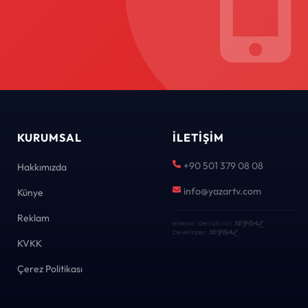
KURUMSAL
İLETIŞIM
+90 501 379 08 08
Hakkımızda
info@yazartv.com
Künye
Reklam
eNews · Geliştirici
KEYDAL
·
Developer
KEYDAL
KVKK
Çerez Politikası