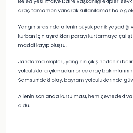
Belediyesi İtfaiye Daire Başkanlığı ekipleri sevk e
araç tamamen yanarak kullanılamaz hale geld
Yangın sırasında ailenin büyük panik yaşadığı v
kurban için ayırdıkları parayı kurtarmaya çalış
maddi kayıp oluştu.
Jandarma ekipleri, yangının çıkış nedenini belirl
yolculuklara çıkmadan önce araç bakımlarının 
Samsun’daki olay, bayram yolculuklarında güve
Ailenin son anda kurtulması, hem çevredeki vat
oldu.