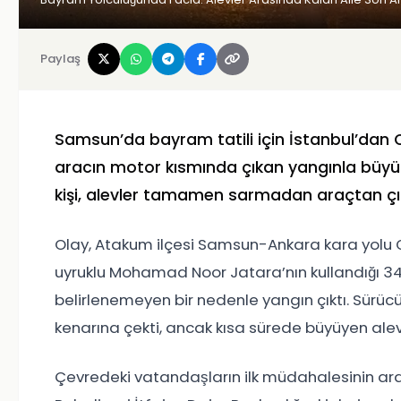
Paylaş
Samsun’da bayram tatili için İstanbul’dan Ord
aracın motor kısmında çıkan yangınla büyük 
kişi, alevler tamamen sarmadan araçtan çık
Olay, Atakum ilçesi Samsun-Ankara kara yolu
uyruklu Mohamad Noor Jatara’nın kullandığı 3
belirlenemeyen bir nedenle yangın çıktı. Sürüc
kenarına çekti, ancak kısa sürede büyüyen alev
Çevredeki vatandaşların ilk müdahalesinin ard