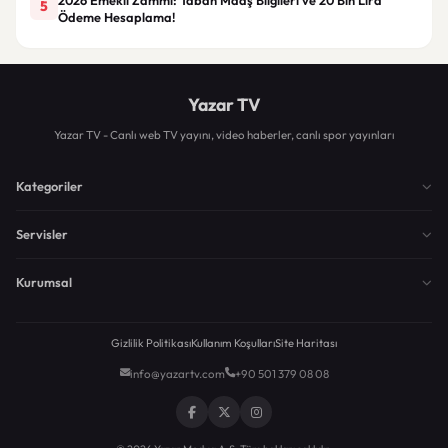
5
Ödeme Hesaplama!
Yazar TV
Yazar TV - Canlı web TV yayını, video haberler, canlı spor yayınları
Kategoriler
Servisler
Kurumsal
Gizlilik Politikası
Kullanım Koşulları
Site Haritası
info@yazartv.com
+90 501 379 08 08