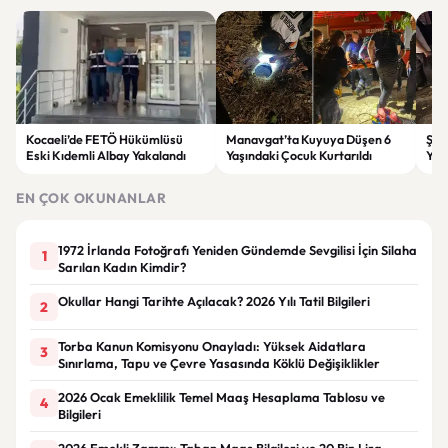
Kocaeli’de FETÖ Hükümlüsü
Manavgat’ta Kuyuya Düşen 6
Şam
Eski Kıdemli Albay Yakalandı
Yaşındaki Çocuk Kurtarıldı
Yara
EN ÇOK OKUNANLAR
1972 İrlanda Fotoğrafı Yeniden Gündemde Sevgilisi İçin Silaha
1
Sarılan Kadın Kimdir?
Okullar Hangi Tarihte Açılacak? 2026 Yılı Tatil Bilgileri
2
Torba Kanun Komisyonu Onayladı: Yüksek Aidatlara
3
Sınırlama, Tapu ve Çevre Yasasında Köklü Değişiklikler
2026 Ocak Emeklilik Temel Maaş Hesaplama Tablosu ve
4
Bilgileri
2026 Emekli Zammı: Taban Maaş Bilgileri ve 20 Bin Lira