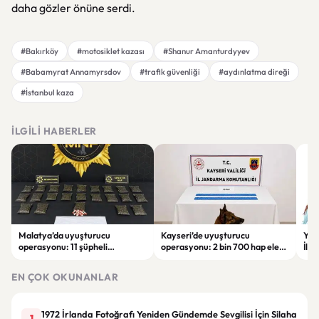
daha gözler önüne serdi.
#Bakırköy
#motosiklet kazası
#Shanur Amanturdyyev
#Babamyrat Annamyrsdov
#trafik güvenliği
#aydınlatma direği
#İstanbul kaza
İLGILI HABERLER
Malatya’da uyuşturucu
Kayseri’de uyuşturucu
YEN
operasyonu: 11 şüpheli
operasyonu: 2 bin 700 hap ele
İlk
tutuklandı
geçirildi, 1 şüpheli gözaltına
sor
alındı
tut
EN ÇOK OKUNANLAR
1972 İrlanda Fotoğrafı Yeniden Gündemde Sevgilisi İçin Silaha
1