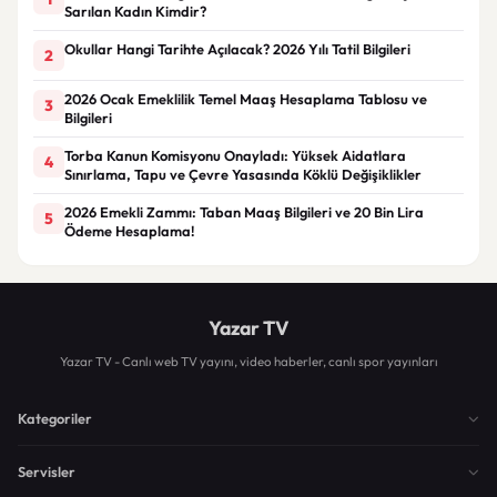
Sarılan Kadın Kimdir?
Okullar Hangi Tarihte Açılacak? 2026 Yılı Tatil Bilgileri
2
2026 Ocak Emeklilik Temel Maaş Hesaplama Tablosu ve
3
Bilgileri
Torba Kanun Komisyonu Onayladı: Yüksek Aidatlara
4
Sınırlama, Tapu ve Çevre Yasasında Köklü Değişiklikler
2026 Emekli Zammı: Taban Maaş Bilgileri ve 20 Bin Lira
5
Ödeme Hesaplama!
Yazar TV
Yazar TV - Canlı web TV yayını, video haberler, canlı spor yayınları
Kategoriler
Servisler