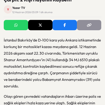
Yazar TV
Y
12 Haziran 2026 03:09 · 1 dk okuma
İstanbul Bakırköy’de D-100 kara yolu Ankara istikametinde
korkunç bir motosiklet kazası meydana geldi. 12 Haziran
2026 akşamı saat 22.30 civarında, Türkmenistan uyruklu
Shanur Amanturdyyev’in (41) kullandığı 34 MJ 6510 plakalı
motosiklet, kontrolün kaybedilmesi sonucu refüje çıkarak
aydınlatma direğine çarptı. Çarpmanın şiddetiyle sürücü
ve beraberindeki yolcu Babamyrat Annamyrsdov (39) yola
savruldu.
Olayı gören çevredeki vatandaşların ihbarı üzerine polis ve
sağlık ekipleri hızla kaza yerine ulaştı. Sağlık ekiplerinin