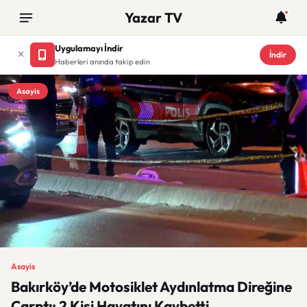
Yazar TV
Uygulamayı İndir
İndir
Haberleri anında takip edin
Asayis
Asayis
Bakırköy’de Motosiklet Aydınlatma Direğine
Çarptı: 2 Kişi Hayatını Kaybetti