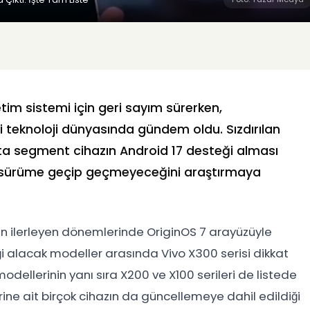
etim sistemi için geri sayım sürerken,
 teknoloji dünyasında gündem oldu. Sızdırılan
rta segment cihazın Android 17 desteği alması
yeni sürüme geçip geçmeyeceğini araştırmaya
lın ilerleyen dönemlerinde OriginOS 7 arayüzüyle
ği alacak modeller arasında Vivo X300 serisi dikkat
odellerinin yanı sıra X200 ve X100 serileri de listede
erine ait birçok cihazın da güncellemeye dahil edildiği