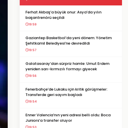
Ferhat Akbaş’a büyük onur: Asya’da yılın
başantrenörü seçildi
19:59
Gaziantep Basketbol’da yeni dönem: Yönetim
Şehitkamil Belediyesi’ne devredildi
19:57
Galatasaray’dan sürpriz hamle: Umut Erdem
yeniden sarı-kırmızılı formayı giyecek
19:56
Fenerbahçe’de Lukaku için kritik görüşmeler:
Transferde geri sayım başladı
19:54
Enner Valencia’nın yeni adresi belli oldu: Boca
Juniors’a transfer oluyor
19:53