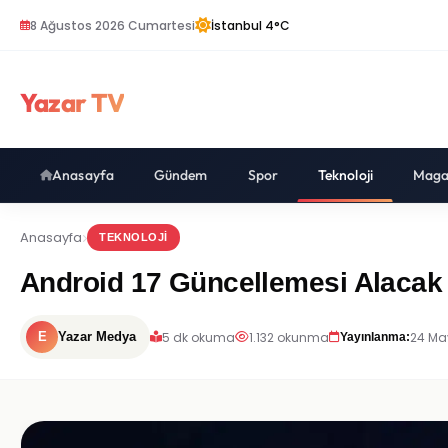
8 Ağustos 2026 Cumartesi
İstanbul 4°C
Yazar TV
Anasayfa
Gündem
Spor
Teknoloji
Maga
Anasayfa
TEKNOLOJI
Android 17 Güncellemesi Alacak V
5 dk okuma
1.132 okunma
24 May
E
Yazar Medya
Yayınlanma: