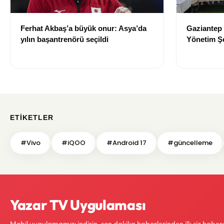
Ferhat Akbaş’a büyük onur: Asya’da
Gaziantep
yılın başantrenörü seçildi
Yönetim Şe
devredildi
ETIKETLER
#Vivo
#iQOO
#Android 17
#güncelleme
Yazar TV Uygulaması
Mobil uygulamamızı indirin, son dakika haberlerinden ilk siz haber