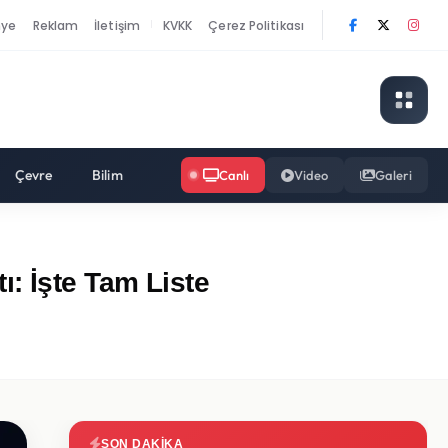
nye
Reklam
İletişim
KVKK
Çerez Politikası
|
Çevre
Bilim
Canlı
Video
Galeri
: İşte Tam Liste
SON DAKIKA