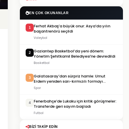
EN ÇOK OKUNANLAR
Ferhat Akbaş’a büyük onur: Asya’da yılın
1
başantrenörü seçildi
Voleybol
Gaziantep Basketbol’da yeni dönem:
2
Yönetim Şehitkamil Belediyesi’ne devredildi
Basketbol
Galatasaray’dan sürpriz hamle: Umut
3
Erdem yeniden sarı-kırmızılı formayı
giyecek
Spor
Fenerbahçe’de Lukaku için kritik görüşmeler:
4
Transferde geri sayım başladı
Futbol
BIZI TAKIP EDIN