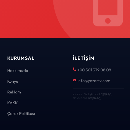
KURUMSAL
İLETIŞIM
+90 501 379 08 08
Hakkımızda
info@yazartv.com
Künye
Reklam
eNews · Geliştirici
KEYDAL
·
Developer
KEYDAL
KVKK
Çerez Politikası