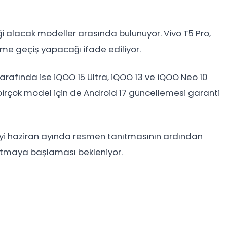
ği alacak modeller arasında bulunuyor. Vivo T5 Pro,
rüme geçiş yapacağı ifade ediliyor.
arafında ise iQOO 15 Ultra, iQOO 13 ve iQOO Neo 10
ki birçok model için de Android 17 güncellemesi garanti
’yi haziran ayında resmen tanıtmasının ardından
ğıtmaya başlaması bekleniyor.