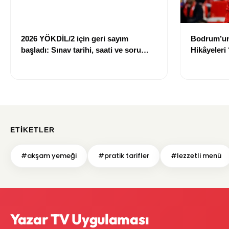
2026 YÖKDİL/2 için geri sayım
Bodrum’un
başladı: Sınav tarihi, saati ve soru
Hikâyeleri
sayısı belli oldu
Romanında
ETIKETLER
#akşam yemeği
#pratik tarifler
#lezzetli menü
Yazar TV Uygulaması