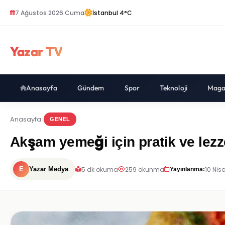
7 Ağustos 2026 Cuma
İstanbul 4°C
Yazar TV
Anasayfa
Gündem
Spor
Teknoloji
Maga
Anasayfa
GENEL
Akşam yemeği için pratik ve lezz
5 dk okuma
259 okunma
10 Nis
E
Yazar Medya
Yayınlanma: