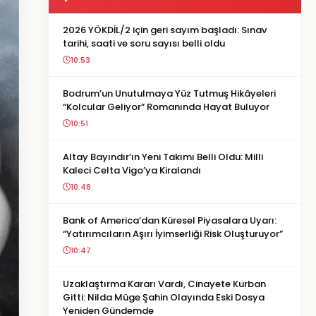
2026 YÖKDİL/2 için geri sayım başladı: Sınav
tarihi, saati ve soru sayısı belli oldu
10:53
Bodrum’un Unutulmaya Yüz Tutmuş Hikâyeleri
“Kolcular Geliyor” Romanında Hayat Buluyor
10:51
Altay Bayındır’ın Yeni Takımı Belli Oldu: Milli
Kaleci Celta Vigo’ya Kiralandı
10:48
Bank of America’dan Küresel Piyasalara Uyarı:
“Yatırımcıların Aşırı İyimserliği Risk Oluşturuyor”
10:47
Uzaklaştırma Kararı Vardı, Cinayete Kurban
Gitti: Nilda Müge Şahin Olayında Eski Dosya
Yeniden Gündemde