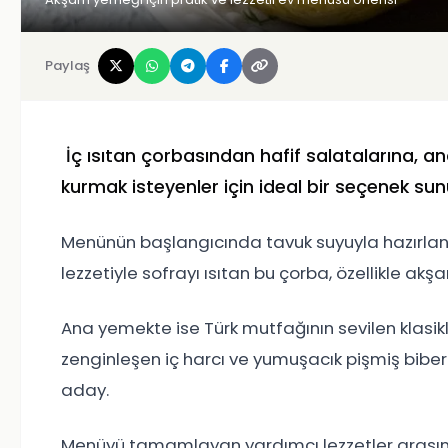
Paylaş
İç ısıtan çorbasından hafif salatalarına, a
kurmak isteyenler için ideal bir seçenek sun
Menünün başlangıcında tavuk suyuyla hazırlanan 
lezzetiyle sofrayı ısıtan bu çorba, özellikle akş
Ana yemekte ise Türk mutfağının sevilen klasik
zenginleşen iç harcı ve yumuşacık pişmiş biber
aday.
Menüyü tamamlayan yardımcı lezzetler arasınd