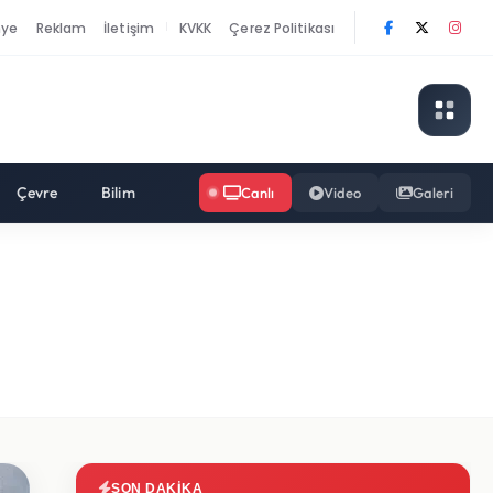
nye
Reklam
İletişim
KVKK
Çerez Politikası
|
Çevre
Bilim
Canlı
Video
Galeri
SON DAKIKA