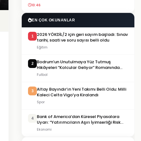
10:46
EN ÇOK OKUNANLAR
2026 YÖKDİL/2 için geri sayım başladı: Sınav
1
tarihi, saati ve soru sayısı belli oldu
Eğitim
Bodrum’un Unutulmaya Yüz Tutmuş
2
Hikâyeleri “Kolcular Geliyor” Romanında
Hayat Buluyor
Futbol
Altay Bayındır’ın Yeni Takımı Belli Oldu: Milli
3
Kaleci Celta Vigo’ya Kiralandı
Spor
Bank of America’dan Küresel Piyasalara
4
Uyarı: “Yatırımcıların Aşırı İyimserliği Risk
Oluşturuyor”
Ekonomi