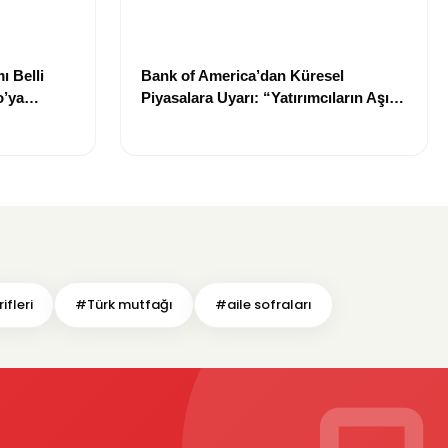
ı Belli
Bank of America’dan Küresel
o’ya
Piyasalara Uyarı: “Yatırımcıların Aşırı
İyimserliği Risk Oluşturuyor”
fleri
#Türk mutfağı
#aile sofraları