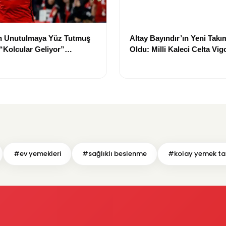
 Unutulmaya Yüz Tutmuş
Altay Bayındır’ın Yeni Takım
 “Kolcular Geliyor”
Oldu: Milli Kaleci Celta Vig
 Hayat Buluyor
Kiralandı
#ev yemekleri
#sağlıklı beslenme
#kolay yemek tari