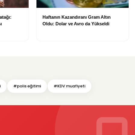
atağı:
Haftanın Kazandıranı Gram Altın
ı
Oldu: Dolar ve Avro da Yükseldi
i
#polis eğitimi
#KDV muafiyeti