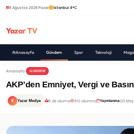
9 Ağustos 2026 Pazar
İstanbul 4°C
Yazar TV
Anasayfa
Gündem
Spor
Teknoloji
Maga
Anasayfa
GUNDEM
AKP’den Emniyet, Vergi ve Basın
5 dk okuma
612 okunma
23 May
E
Yazar Medya
Yayınlanma: