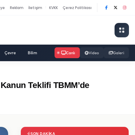
nye
Reklam
İletişim
KVKK
Çerez Politikası
|
Çevre
Bilim
Canlı
Video
Galeri
 Kanun Teklifi TBMM’de
SON DAKIKA