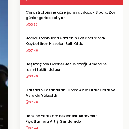
Çin astrolojisine göre şansı açılacak 3 burç: Zor
günler geride kalıyor
03:50
Borsa İstanbul’da Haftanın Kazandıran ve
Kaybettiren Hisseleri Belli Oldu
07:48
Beşiktaş’tan Gabriel Jesus atağı: Arsenal’e
resmi teklif iddiası
03:49
Haftanın Kazandıranı Gram Altın Oldu: Dolar ve
Avro da Yükseldi
07:46
Benzine Yeni Zam Beklentisi: Akaryakıt
Fiyatlarında Artış Gündemde
07:44