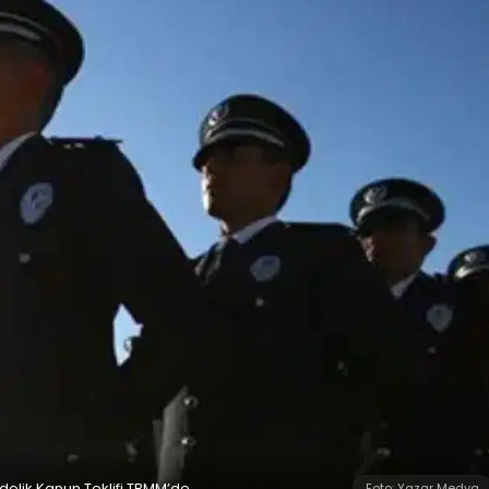
elik Kanun Teklifi TBMM’de
Foto: Yazar Medya