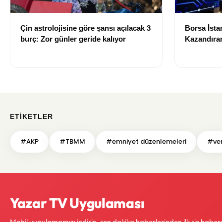
Çin astrolojisine göre şansı açılacak 3
Borsa İsta
burç: Zor günler geride kalıyor
Kazandıran
Belli Oldu
ETIKETLER
#AKP
#TBMM
#emniyet düzenlemeleri
#ver
Yazar TV Uygulaması
Mobil uygulamamızı indirin, son dakika haberlerinden ilk siz haber