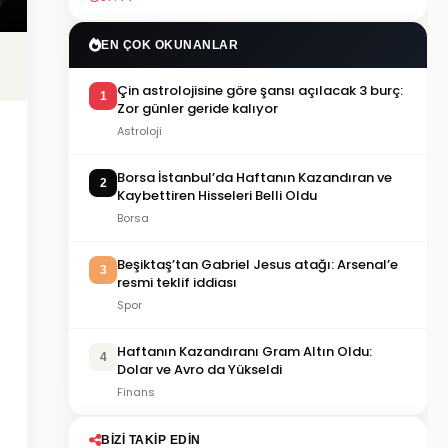
EN ÇOK OKUNANLAR
Çin astrolojisine göre şansı açılacak 3 burç:
1
Zor günler geride kalıyor
Astroloji
Borsa İstanbul’da Haftanın Kazandıran ve
2
Kaybettiren Hisseleri Belli Oldu
Borsa
Beşiktaş’tan Gabriel Jesus atağı: Arsenal’e
3
resmi teklif iddiası
Spor
Haftanın Kazandıranı Gram Altın Oldu:
4
Dolar ve Avro da Yükseldi
Finans
BIZI TAKIP EDIN