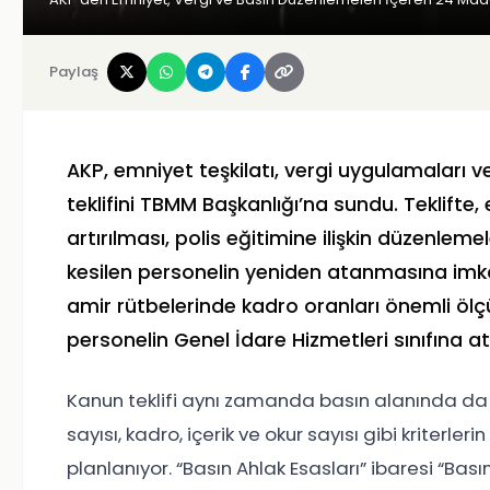
Paylaş
AKP, emniyet teşkilatı, vergi uygulamaları v
teklifini TBMM Başkanlığı’na sundu. Teklifte,
artırılması, polis eğitimine ilişkin düzenlem
kesilen personelin yeniden atanmasına im
amir rütbelerinde kadro oranları önemli ölçüd
personelin Genel İdare Hizmetleri sınıfına a
Kanun teklifi aynı zamanda basın alanında da ye
sayısı, kadro, içerik ve okur sayısı gibi kriterl
planlanıyor. “Basın Ahlak Esasları” ibaresi “Basın 