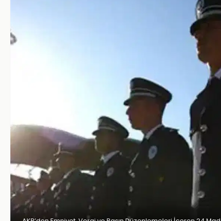
AKP’den Emniyet, Vergi ve Basın Düzenlemeleri İçeren 24 Madd