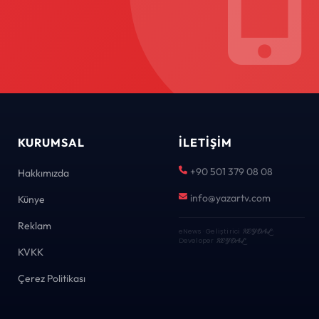
KURUMSAL
İLETIŞIM
+90 501 379 08 08
Hakkımızda
info@yazartv.com
Künye
Reklam
eNews · Geliştirici
KEYDAL
·
Developer
KEYDAL
KVKK
Çerez Politikası