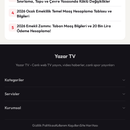
Sınırlama, Tapu ve Çevre Yasasında Köklü Değişiklikler
2026 Ocak Emeklilik Temel Maaş Hesaplama Tablosu ve
4
Bilgileri
2026 Emekli Zammı: Taban Maaş Bilgileri ve 20 Bin Lira
5
Ödeme Hesaplama!
Yazar TV
Yazar TV - Canlı web TV yayını, video haberler, canlı spor yayınları
Kategoriler
Servisler
Kurumsal
Gizlilik Politikası
Kullanım Koşulları
Site Haritası