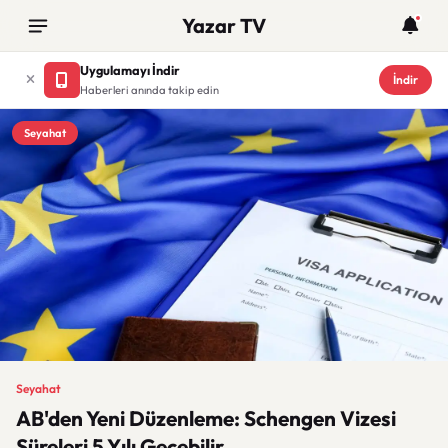
Yazar TV
Uygulamayı İndir
İndir
Haberleri anında takip edin
Seyahat
Seyahat
AB'den Yeni Düzenleme: Schengen Vizesi
Süreleri 5 Yılı Geçebilir