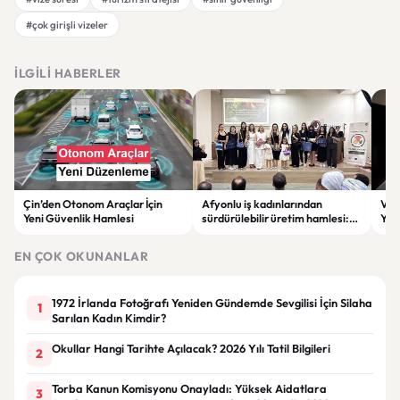
#çok girişli vizeler
İLGILI HABERLER
Çin’den Otonom Araçlar İçin
Afyonlu iş kadınlarından
Vol
Yeni Güvenlik Hamlesi
sürdürülebilir üretim hamlesi:
Yap
EKO-KOOP Projesi tanıtıldı
Azal
EN ÇOK OKUNANLAR
1972 İrlanda Fotoğrafı Yeniden Gündemde Sevgilisi İçin Silaha
1
Sarılan Kadın Kimdir?
Okullar Hangi Tarihte Açılacak? 2026 Yılı Tatil Bilgileri
2
Torba Kanun Komisyonu Onayladı: Yüksek Aidatlara
3