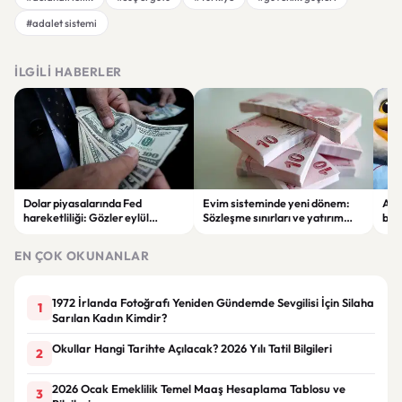
#adalet sistemi
İLGILI HABERLER
Dolar piyasalarında Fed
Evim sisteminde yeni dönem:
Alta
hareketliliği: Gözler eylül
Sözleşme sınırları ve yatırım
bell
ayındaki faiz kararında
kuralları değişti
Bil
duy
EN ÇOK OKUNANLAR
1972 İrlanda Fotoğrafı Yeniden Gündemde Sevgilisi İçin Silaha
1
Sarılan Kadın Kimdir?
Okullar Hangi Tarihte Açılacak? 2026 Yılı Tatil Bilgileri
2
2026 Ocak Emeklilik Temel Maaş Hesaplama Tablosu ve
3