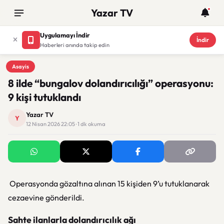
Yazar TV
Uygulamayı İndir
İndir
Haberleri anında takip edin
Asayis
Asayis
8 ilde “bungalov dolandırıcılığı” operasyonu:
9 kişi tutuklandı
Yazar TV
Y
12 Nisan 2026 22:05 · 1 dk okuma
Operasyonda gözaltına alınan 15 kişiden 9’u tutuklanarak
cezaevine gönderildi.
Sahte ilanlarla dolandırıcılık ağı