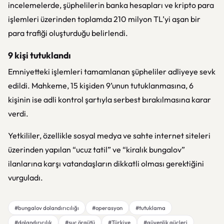
incelemelerde, şüphelilerin banka hesapları ve kripto para
işlemleri üzerinden toplamda 210 milyon TL’yi aşan bir
para trafiği oluşturduğu belirlendi.
9 kişi tutuklandı
Emniyetteki işlemleri tamamlanan şüpheliler adliyeye sevk
edildi. Mahkeme, 15 kişiden 9’unun tutuklanmasına, 6
kişinin ise adli kontrol şartıyla serbest bırakılmasına karar
verdi.
Yetkililer, özellikle sosyal medya ve sahte internet siteleri
üzerinden yapılan “ucuz tatil” ve “kiralık bungalov”
ilanlarına karşı vatandaşların dikkatli olması gerektiğini
vurguladı.
#bungalov dolandırıcılığı
#operasyon
#tutuklama
#dolandırıcılık
#suç örgütü
#Türkiye
#güvenlik güçleri