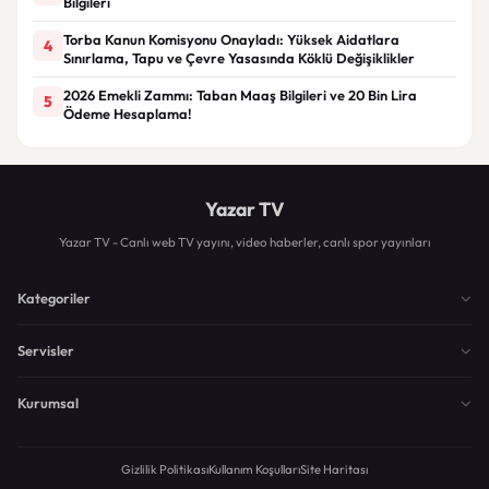
Bilgileri
Torba Kanun Komisyonu Onayladı: Yüksek Aidatlara
4
Sınırlama, Tapu ve Çevre Yasasında Köklü Değişiklikler
2026 Emekli Zammı: Taban Maaş Bilgileri ve 20 Bin Lira
5
Ödeme Hesaplama!
Yazar TV
Yazar TV - Canlı web TV yayını, video haberler, canlı spor yayınları
Kategoriler
Servisler
Kurumsal
Gizlilik Politikası
Kullanım Koşulları
Site Haritası