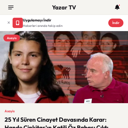
Yazar TV
Uygulamayı İndir
İndir
Haberleri anında takip edin
Asayis
Asayis
25 Yıl Süren Cinayet Davasında Karar:
Hande Çinkitaş’ın Katili Öz Babası Çıktı