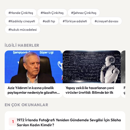
#Hande Çinkitaş
#Nezih Çinkitaş
#Şehnaz Çinkitaş
#Kadıköy cinayeti
#adli tıp
#Türkiye adaleti
#cinayet davası
#hukuk mücadelesi
İLGILI HABERLER
Aziz Yıldırım’ın kızına yönelik
Yapay zekâ ile tasarlanan yeni
Falc
paylaşımlar nedeniyle gözaltına
virüsler üretildi: Bilimde bir ilk
çar
alınan şüpheli için tutuklama
gör
talebi
EN ÇOK OKUNANLAR
1972 İrlanda Fotoğrafı Yeniden Gündemde Sevgilisi İçin Silaha
1
Sarılan Kadın Kimdir?