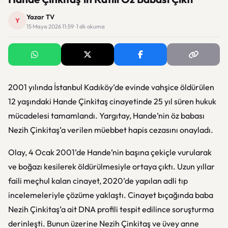
Yazar TV
Y
15 Mayıs 2026 11:59 · 1 dk okuma
2001 yılında İstanbul Kadıköy’de evinde vahşice öldürülen
12 yaşındaki Hande Çinkitaş cinayetinde 25 yıl süren hukuk
mücadelesi tamamlandı. Yargıtay, Hande’nin öz babası
Nezih Çinkitaş’a verilen müebbet hapis cezasını onayladı.
Olay, 4 Ocak 2001’de Hande’nin başına çekiçle vurularak
ve boğazı kesilerek öldürülmesiyle ortaya çıktı. Uzun yıllar
faili meçhul kalan cinayet, 2020’de yapılan adli tıp
incelemeleriyle çözüme yaklaştı. Cinayet bıçağında baba
Nezih Çinkitaş’a ait DNA profili tespit edilince soruşturma
derinleşti. Bunun üzerine Nezih Çinkitaş ve üvey anne