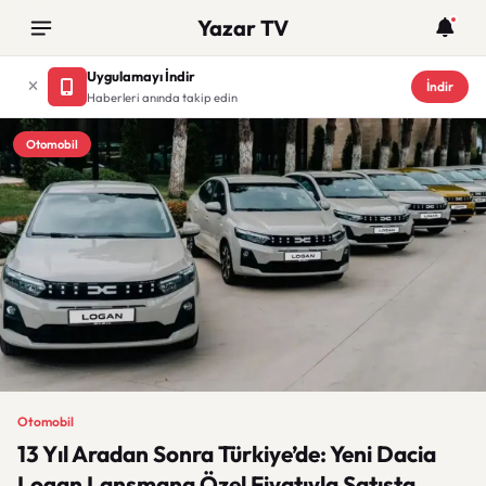
Yazar TV
Uygulamayı İndir
İndir
Haberleri anında takip edin
Otomobil
Otomobil
13 Yıl Aradan Sonra Türkiye’de: Yeni Dacia
Logan Lansmana Özel Fiyatıyla Satışta