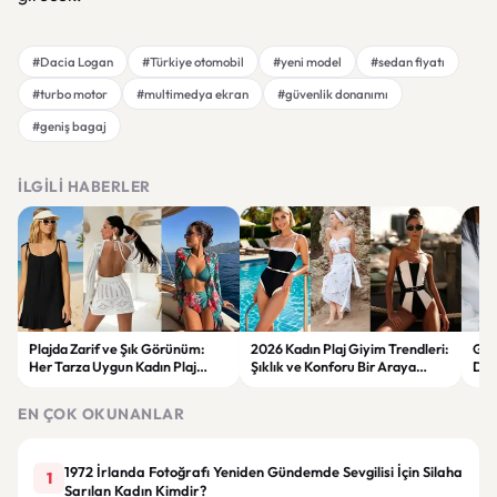
#Dacia Logan
#Türkiye otomobil
#yeni model
#sedan fiyatı
#turbo motor
#multimedya ekran
#güvenlik donanımı
#geniş bagaj
İLGILI HABERLER
Plajda Zarif ve Şık Görünüm:
2026 Kadın Plaj Giyim Trendleri:
Güz
Her Tarza Uygun Kadın Plaj
Şıklık ve Konforu Bir Araya
Dön
Giyim Önerileri
Getiren Modeller
Bakı
Çöz
EN ÇOK OKUNANLAR
1972 İrlanda Fotoğrafı Yeniden Gündemde Sevgilisi İçin Silaha
1
Sarılan Kadın Kimdir?