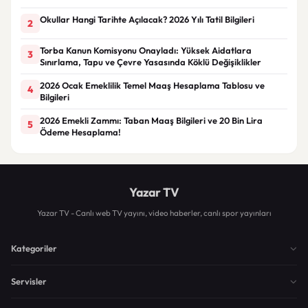
Okullar Hangi Tarihte Açılacak? 2026 Yılı Tatil Bilgileri
2
Torba Kanun Komisyonu Onayladı: Yüksek Aidatlara
3
Sınırlama, Tapu ve Çevre Yasasında Köklü Değişiklikler
2026 Ocak Emeklilik Temel Maaş Hesaplama Tablosu ve
4
Bilgileri
2026 Emekli Zammı: Taban Maaş Bilgileri ve 20 Bin Lira
5
Ödeme Hesaplama!
Yazar TV
Yazar TV - Canlı web TV yayını, video haberler, canlı spor yayınları
Kategoriler
Servisler