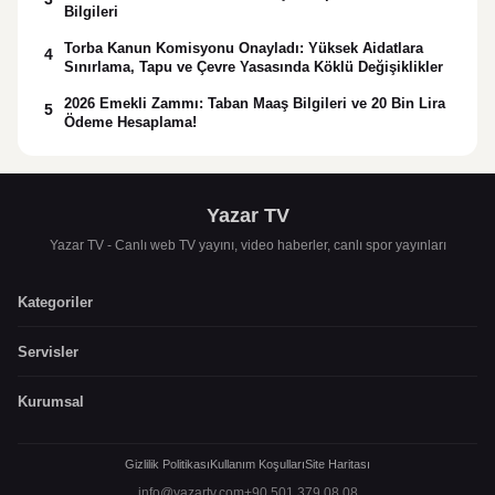
Bilgileri
Torba Kanun Komisyonu Onayladı: Yüksek Aidatlara
4
Sınırlama, Tapu ve Çevre Yasasında Köklü Değişiklikler
2026 Emekli Zammı: Taban Maaş Bilgileri ve 20 Bin Lira
5
Ödeme Hesaplama!
Yazar TV
Yazar TV - Canlı web TV yayını, video haberler, canlı spor yayınları
Kategoriler
Servisler
Kurumsal
Gizlilik Politikası
Kullanım Koşulları
Site Haritası
info@yazartv.com
+90 501 379 08 08