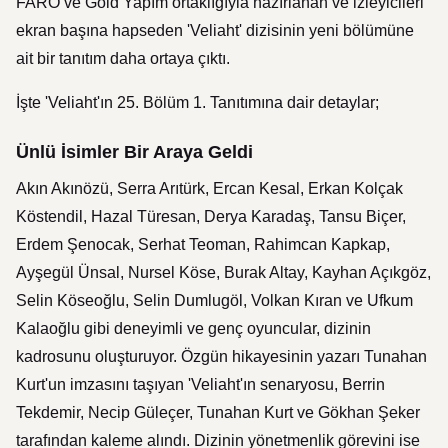
FARO ve Gold Yapım ortaklığıyla hazırlanan ve izleyicileri
ekran başına hapseden 'Veliaht' dizisinin yeni bölümüne
ait bir tanıtım daha ortaya çıktı.
İşte 'Veliaht'ın 25. Bölüm 1. Tanıtımına dair detaylar;
Ünlü İsimler Bir Araya Geldi
Akın Akınözü, Serra Arıtürk, Ercan Kesal, Erkan Kolçak
Köstendil, Hazal Türesan, Derya Karadaş, Tansu Biçer,
Erdem Şenocak, Serhat Teoman, Rahimcan Kapkap,
Ayşegül Ünsal, Nursel Köse, Burak Altay, Kayhan Açıkgöz,
Selin Köseoğlu, Selin Dumlugöl, Volkan Kıran ve Ufkum
Kalaoğlu gibi deneyimli ve genç oyuncular, dizinin
kadrosunu oluşturuyor. Özgün hikayesinin yazarı Tunahan
Kurt'un imzasını taşıyan 'Veliaht'ın senaryosu, Berrin
Tekdemir, Necip Güleçer, Tunahan Kurt ve Gökhan Şeker
tarafından kaleme alındı. Dizinin yönetmenlik görevini ise