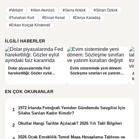
#Veliaht
#Akın Akınözü
#Serra Arıtürk
#Sinan Öztürk
#Tunahan Kurt
#Ercan Kesal
#Derya Karadaş
#Erkan Kolçak Köstendil
İLGILI HABERLER
Dolar piyasalarında Fed
Evim sisteminde yeni dönem:
hareketliliği: Gözler eylül
Sözleşme sınırları ve yatırım
Alta
ayındaki faiz kararında
kuralları değişti
bell
Bil
duy
EN ÇOK OKUNANLAR
1972 İrlanda Fotoğrafı Yeniden Gündemde Sevgilisi İçin
1
Silaha Sarılan Kadın Kimdir?
Okullar Hangi Tarihte Açılacak? 2026 Yılı Tatil Bilgileri
2
2026 Ocak Emeklilik Temel Maaş Hesaplama Tablosu ve
3