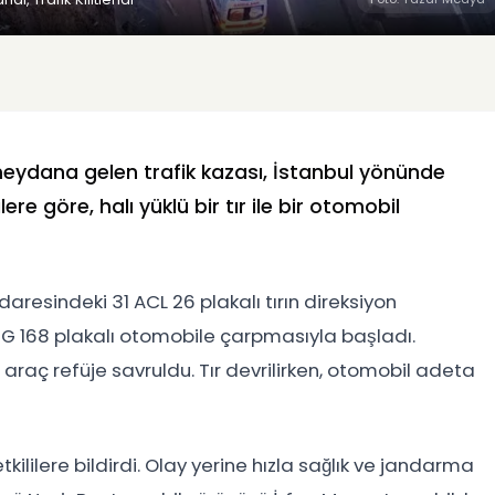
ydana gelen trafik kazası, İstanbul yönünde
ere göre, halı yüklü bir tır ile bir otomobil
daresindeki 31 ACL 26 plakalı tırın direksiyon
G 168 plakalı otomobile çarpmasıyla başladı.
ki araç refüje savruldu. Tır devrilirken, otomobil adeta
lilere bildirdi. Olay yerine hızla sağlık ve jandarma