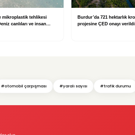
 mikroplastik tehlikesi
Burdur’da 721 hektarlık k
eniz canlıları ve insan
projesine ÇED onayı verildi
k altında
#otomobil çarpışması
#yaralı sayısı
#trafik durumu
dar olun.