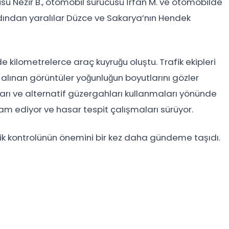
ücüsü Nezir B., otomobil sürücüsü İrfan M. ve otomobilde
rdından yaralılar Düzce ve Sakarya’nın Hendek
kilometrelerce araç kuyruğu oluştu. Trafik ekipleri
e alınan görüntüler yoğunluğun boyutlarını gözler
maları ve alternatif güzergahları kullanmaları yönünde
am ediyor ve hasar tespit çalışmaları sürüyor.
afik kontrolünün önemini bir kez daha gündeme taşıdı.