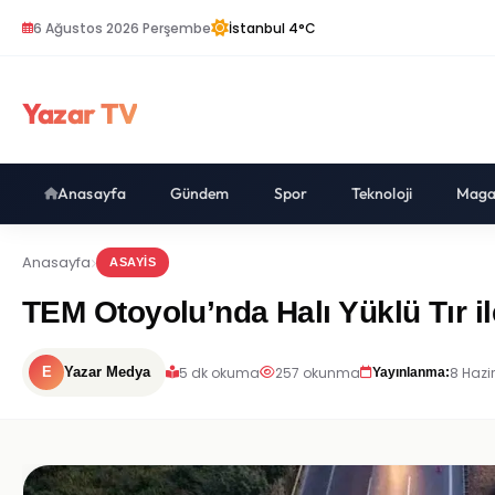
6 Ağustos 2026 Perşembe
İstanbul 4°C
Yazar TV
Anasayfa
Gündem
Spor
Teknoloji
Maga
Anasayfa
ASAYIS
TEM Otoyolu’nda Halı Yüklü Tır ile
5 dk okuma
257 okunma
8 Hazi
E
Yazar Medya
Yayınlanma: