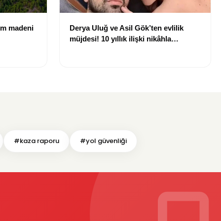
rom madeni
Derya Uluğ ve Asil Gök’ten evlilik
müjdesi! 10 yıllık ilişki nikâhla
taçlanıyor
#kaza raporu
#yol güvenliği