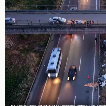
TEM Otoyolu’nda Halı Yüklü Tır ile Otomobil Çarpıştı: 6 Kişi Yaralan