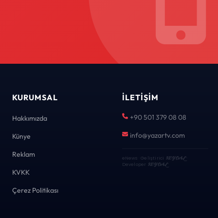
KURUMSAL
İLETIŞIM
+90 501 379 08 08
Hakkımızda
info@yazartv.com
Künye
Reklam
eNews · Geliştirici
KEYDAL
·
Developer
KEYDAL
KVKK
Çerez Politikası