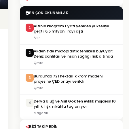
EN ÇOK OKUNANLAR
Altının kilogram fiyatı yeniden yükselişe
1
geçti: 6,5 milyon lirayı aştı
Altin
Akdeniz’de mikroplastik tehlikesi büyüyor:
2
Deniz canlıları ve insan sağlığı risk altında
Çevre
Burdur’da 721 hektarlık krom madeni
3
projesine ÇED onayı verildi
Çevre
Derya Uluğ ve Asil Gök’ten evlilik müjdesi! 10
4
yıllık ilişki nikâhla taçlanıyor
Magazin
BIZI TAKIP EDIN