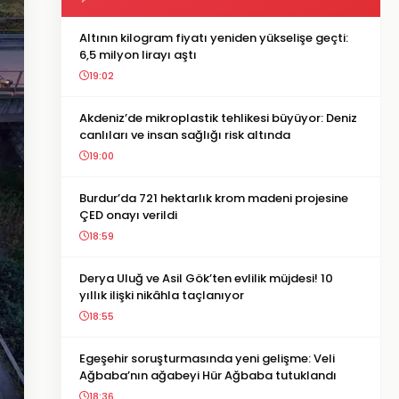
Altının kilogram fiyatı yeniden yükselişe geçti:
6,5 milyon lirayı aştı
19:02
Akdeniz’de mikroplastik tehlikesi büyüyor: Deniz
canlıları ve insan sağlığı risk altında
19:00
Burdur’da 721 hektarlık krom madeni projesine
ÇED onayı verildi
18:59
Derya Uluğ ve Asil Gök’ten evlilik müjdesi! 10
yıllık ilişki nikâhla taçlanıyor
18:55
Egeşehir soruşturmasında yeni gelişme: Veli
Ağbaba’nın ağabeyi Hür Ağbaba tutuklandı
18:36