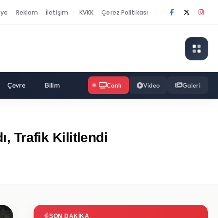
nye
Reklam
İletişim
KVKK
Çerez Politikası
|
Çevre
Bilim
Canlı
Video
Galeri
 Trafik Kilitlendi
SON DAKIKA