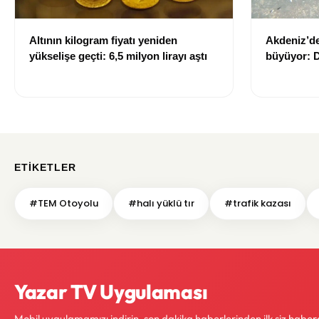
Altının kilogram fiyatı yeniden
Akdeniz’de
yükselişe geçti: 6,5 milyon lirayı aştı
büyüyor: D
sağlığı ris
ETIKETLER
#TEM Otoyolu
#halı yüklü tır
#trafik kazası
Yazar TV Uygulaması
Mobil uygulamamızı indirin, son dakika haberlerinden ilk siz haber