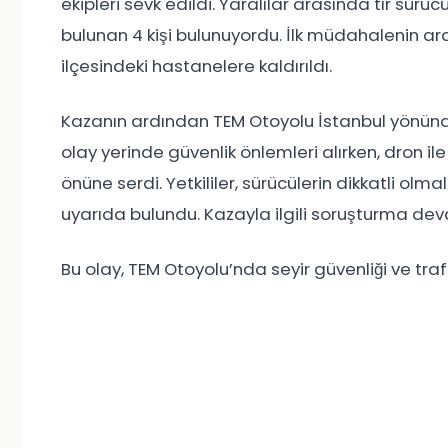
ekipleri sevk edildi. Yaralılar arasında tır sür
bulunan 4 kişi bulunuyordu. İlk müdahalenin a
ilçesindeki hastanelere kaldırıldı.
Kazanın ardından TEM Otoyolu İstanbul yönünde 
olay yerinde güvenlik önlemleri alırken, dron il
önüne serdi. Yetkililer, sürücülerin dikkatli ol
uyarıda bulundu. Kazayla ilgili soruşturma dev
Bu olay, TEM Otoyolu’nda seyir güvenliği ve tr