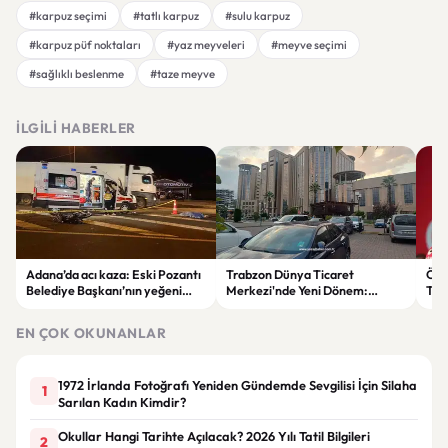
#karpuz seçimi
#tatlı karpuz
#sulu karpuz
#karpuz püf noktaları
#yaz meyveleri
#meyve seçimi
#sağlıklı beslenme
#taze meyve
İLGILI HABERLER
Adana’da acı kaza: Eski Pozantı
Trabzon Dünya Ticaret
Özg
Belediye Başkanı’nın yeğeni
Merkezi'nde Yeni Dönem:
Tür
yaşamını yitirdi
Mahkeme Süreci Bitti,
tep
Trabzon'un Dev Projesi Ne
aykı
EN ÇOK OKUNANLAR
Zaman Tamamlanacak?
1972 İrlanda Fotoğrafı Yeniden Gündemde Sevgilisi İçin Silaha
1
Sarılan Kadın Kimdir?
Okullar Hangi Tarihte Açılacak? 2026 Yılı Tatil Bilgileri
2