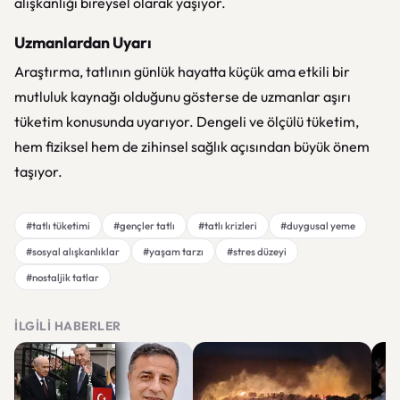
alışkanlığı bireysel olarak yaşıyor.
Uzmanlardan Uyarı
Araştırma, tatlının günlük hayatta küçük ama etkili bir
mutluluk kaynağı olduğunu gösterse de uzmanlar aşırı
tüketim konusunda uyarıyor. Dengeli ve ölçülü tüketim,
hem fiziksel hem de zihinsel sağlık açısından büyük önem
taşıyor.
#tatlı tüketimi
#gençler tatlı
#tatlı krizleri
#duygusal yeme
#sosyal alışkanlıklar
#yaşam tarzı
#stres düzeyi
#nostaljik tatlar
İLGILI HABERLER