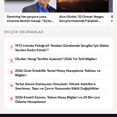
Demirtaş’tan çerçeve yasa
Akın Gürlek: 52 Orman Yangını
Bur
sürecine destek mesajı: “Siyasi
Soruşturmasında 9 Şüpheli
Hakk
irade ortaya konuldu.”
Tutuklandı
Det
EN ÇOK OKUNANLAR
1972 İrlanda Fotoğrafı Yeniden Gündemde Sevgilisi İçin Silaha
1
Sarılan Kadın Kimdir?
Okullar Hangi Tarihte Açılacak? 2026 Yılı Tatil Bilgileri
2
2026 Ocak Emeklilik Temel Maaş Hesaplama Tablosu ve
3
Bilgileri
Torba Kanun Komisyonu Onayladı: Yüksek Aidatlara
4
Sınırlama, Tapu ve Çevre Yasasında Köklü Değişiklikler
2026 Emekli Zammı: Taban Maaş Bilgileri ve 20 Bin Lira
5
Ödeme Hesaplama!