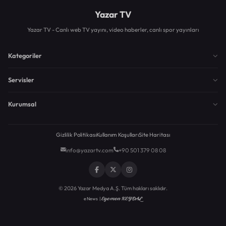
Yazar TV
Yazar TV - Canlı web TV yayını, video haberler, canlı spor yayınları
Kategoriler
Servisler
Kurumsal
Gizlilik Politikası
Kullanım Koşulları
Site Haritası
info@yazartv.com
+90 501 379 08 08
© 2026 Yazar Medya A.Ş. Tüm hakları saklıdır.
Egemen KEYDAL
eNews |