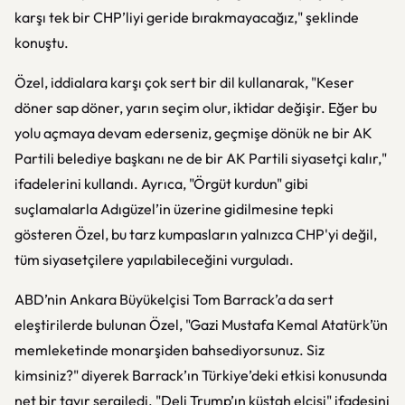
karşı tek bir CHP’liyi geride bırakmayacağız," şeklinde
konuştu.
Özel, iddialara karşı çok sert bir dil kullanarak, "Keser
döner sap döner, yarın seçim olur, iktidar değişir. Eğer bu
yolu açmaya devam ederseniz, geçmişe dönük ne bir AK
Partili belediye başkanı ne de bir AK Partili siyasetçi kalır,"
ifadelerini kullandı. Ayrıca, "Örgüt kurdun" gibi
suçlamalarla Adıgüzel’in üzerine gidilmesine tepki
gösteren Özel, bu tarz kumpasların yalnızca CHP'yi değil,
tüm siyasetçilere yapılabileceğini vurguladı.
ABD’nin Ankara Büyükelçisi Tom Barrack’a da sert
eleştirilerde bulunan Özel, "Gazi Mustafa Kemal Atatürk’ün
memleketinde monarşiden bahsediyorsunuz. Siz
kimsiniz?" diyerek Barrack’ın Türkiye’deki etkisi konusunda
net bir tavır sergiledi. "Deli Trump’ın küstah elçisi" ifadesini