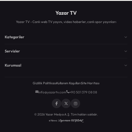
Yazar TV
Yazar TV - Canlı web TV yayını, video haberler, canlı spor yayınları
Kategoriler
Servisler
Kurumsal
Gizlilik Politikası
Kullanım Koşulları
Site Haritası
info@yazartv.com
+90 501 379 08 08
© 2026 Yazar Medya A.Ş. Tüm hakları saklıdır.
Egemen KEYDAL
eNews |