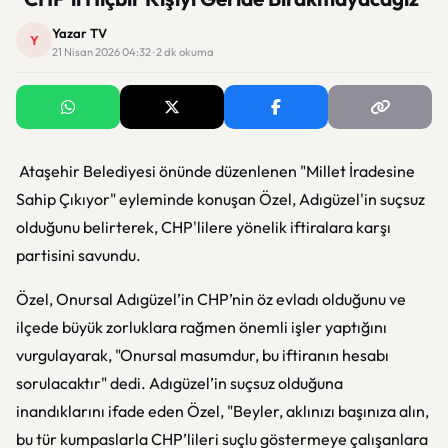
Yazar TV
Y
21 Nisan 2026 04:32 · 2 dk okuma
Ataşehir Belediyesi önünde düzenlenen "Millet İradesine
Sahip Çıkıyor" eyleminde konuşan Özel, Adıgüzel'in suçsuz
olduğunu belirterek, CHP'lilere yönelik iftiralara karşı
partisini savundu.
Özel, Onursal Adıgüzel’in CHP’nin öz evladı olduğunu ve
ilçede büyük zorluklara rağmen önemli işler yaptığını
vurgulayarak, "Onursal masumdur, bu iftiranın hesabı
sorulacaktır" dedi. Adıgüzel’in suçsuz olduğuna
inandıklarını ifade eden Özel, "Beyler, aklınızı başınıza alın,
bu tür kumpaslarla CHP’lileri suçlu göstermeye çalışanlara