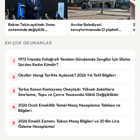
Bakan Tekin açıkladı: Sınav
Avcılar Belediyesi
Sah
sisteminde değişiklik
soruşturmasında 12 şüpheli
ope
olmayacak, sorular yeni
tutuklandı
tut
müfredata göre hazırlanacak
EN ÇOK OKUNANLAR
1972 İrlanda Fotoğrafı Yeniden Gündemde Sevgilisi İçin Silaha
1
Sarılan Kadın Kimdir?
Okullar Hangi Tarihte Açılacak? 2026 Yılı Tatil Bilgileri
2
Torba Kanun Komisyonu Onayladı: Yüksek Aidatlara
3
Sınırlama, Tapu ve Çevre Yasasında Köklü Değişiklikler
2026 Ocak Emeklilik Temel Maaş Hesaplama Tablosu ve
4
Bilgileri
2026 Emekli Zammı: Taban Maaş Bilgileri ve 20 Bin Lira
5
Ödeme Hesaplama!