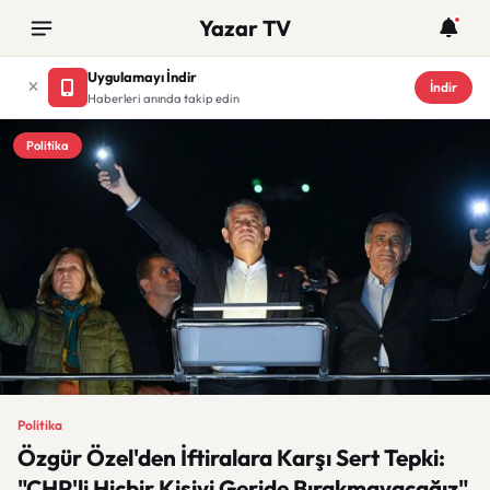
Yazar TV
Uygulamayı İndir
İndir
Haberleri anında takip edin
Politika
Politika
Özgür Özel'den İftiralara Karşı Sert Tepki:
"CHP'li Hiçbir Kişiyi Geride Bırakmayacağız"