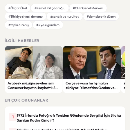
#Özgür Özel
#Kemal Kılıçdaroğlu
#CHP Genel Merkezi
#Türkiye siyasi durumu
#sandık ve kurultay
#demokratik düzen
#toplu direniş
#siyasi gündem
İLGILI HABERLER
Arabesk müziğin sevilen ismi
Çerçeve yasa tartışmaları
Zay
Cansever hayatını kaybetti: Son
sürüyor: Yılmaz’dan Öcalan ve
sür
mesajı duygulandırdı
Demirtaş açıklaması
limo
EN ÇOK OKUNANLAR
1972 İrlanda Fotoğrafı Yeniden Gündemde Sevgilisi İçin Silaha
1
Sarılan Kadın Kimdir?
Okullar Hangi Tarihte Açılacak? 2026 Yılı Tatil Bilgileri