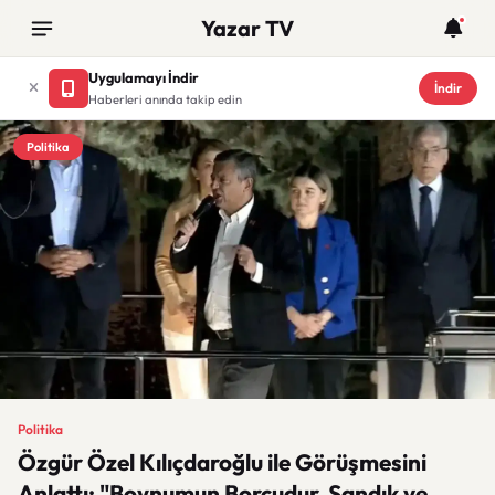
Yazar TV
Uygulamayı İndir
İndir
Haberleri anında takip edin
Politika
Politika
Özgür Özel Kılıçdaroğlu ile Görüşmesini
Anlattı: "Boynumun Borcudur, Sandık ve