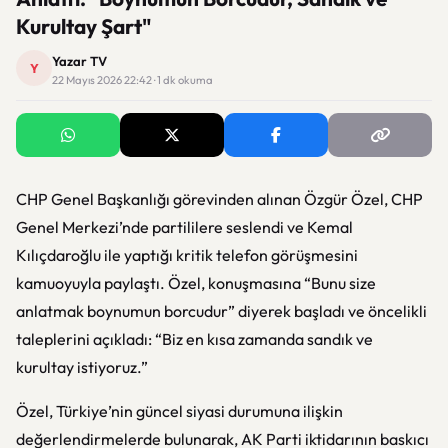
Kurultay Şart"
Yazar TV
Y
22 Mayıs 2026 22:42 · 1 dk okuma
CHP Genel Başkanlığı görevinden alınan Özgür Özel, CHP
Genel Merkezi’nde partililere seslendi ve Kemal
Kılıçdaroğlu ile yaptığı kritik telefon görüşmesini
kamuoyuyla paylaştı. Özel, konuşmasına “Bunu size
anlatmak boynumun borcudur” diyerek başladı ve öncelikli
taleplerini açıkladı: “Biz en kısa zamanda sandık ve
kurultay istiyoruz.”
Özel, Türkiye’nin güncel siyasi durumuna ilişkin
değerlendirmelerde bulunarak, AK Parti iktidarının baskıcı