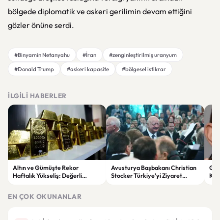
bölgede diplomatik ve askeri gerilimin devam ettiğini
gözler önüne serdi.
#Binyamin Netanyahu
#İran
#zenginleştirilmiş uranyum
#Donald Trump
#askeri kapasite
#bölgesel istikrar
İLGILI HABERLER
Altın ve Gümüşte Rekor
Avusturya Başbakanı Christian
Gür
Haftalık Yükseliş: Değerli
Stocker Türkiye’yi Ziyaret
Kad
Metaller Son 28 Haftanın
Edecek
Kar
Zirvesinde
EN ÇOK OKUNANLAR