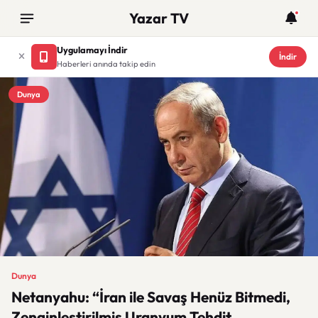
Yazar TV
Uygulamayı İndir
İndir
Haberleri anında takip edin
Dunya
Dunya
Netanyahu: “İran ile Savaş Henüz Bitmedi,
Zenginleştirilmiş Uranyum Tehdit