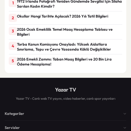
1972 İrlanda Fotoğrafı Yeniden Gündemde Sevgilisi İçin Silaha
1
Sarılan Kadın Kimdir?
Okullar Hangi Tarihte Açılacak? 2026 Yılı Tatil Bilgileri
2
2026 Ocak Emeklilik Temel Maaş Hesaplama Tablosu ve
3
Bilgileri
Torba Kanun Komisyonu Onayladı: Yüksek Aidatlara
4
Sınırlama, Tapu ve Çevre Yasasında Köklü Değişiklikler
2026 Emekli Zammı: Taban Maaş Bilgileri ve 20 Bin Lira
5
Ödeme Hesaplama!
Yazar TV
Yazar TV - Canlı web TV yayını, video haberler, canlı spor yayınları
Kategoriler
Servisler