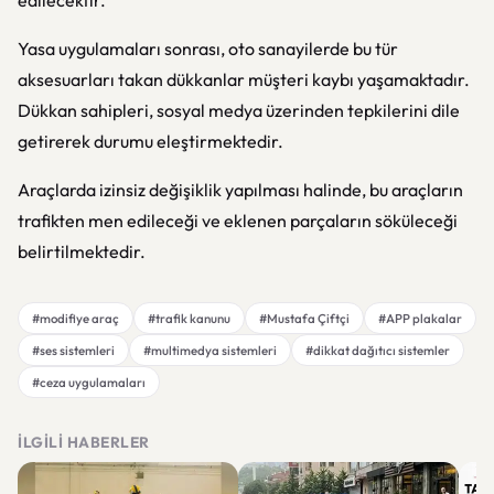
edilecektir.”
Yasa uygulamaları sonrası, oto sanayilerde bu tür
aksesuarları takan dükkanlar müşteri kaybı yaşamaktadır.
Dükkan sahipleri, sosyal medya üzerinden tepkilerini dile
getirerek durumu eleştirmektedir.
Araçlarda izinsiz değişiklik yapılması halinde, bu araçların
trafikten men edileceği ve eklenen parçaların söküleceği
belirtilmektedir.
#modifiye araç
#trafik kanunu
#Mustafa Çiftçi
#APP plakalar
#ses sistemleri
#multimedya sistemleri
#dikkat dağıtıcı sistemler
#ceza uygulamaları
İLGILI HABERLER