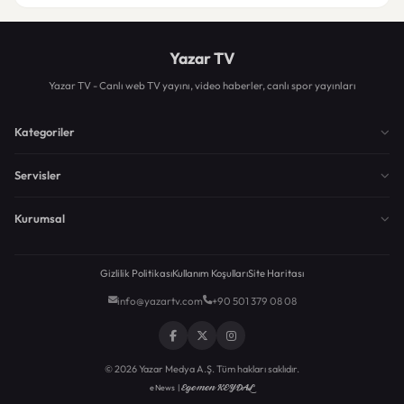
Yazar TV
Yazar TV - Canlı web TV yayını, video haberler, canlı spor yayınları
Kategoriler
Servisler
Kurumsal
Gizlilik Politikası
Kullanım Koşulları
Site Haritası
info@yazartv.com
+90 501 379 08 08
© 2026 Yazar Medya A.Ş. Tüm hakları saklıdır.
Egemen KEYDAL
eNews |