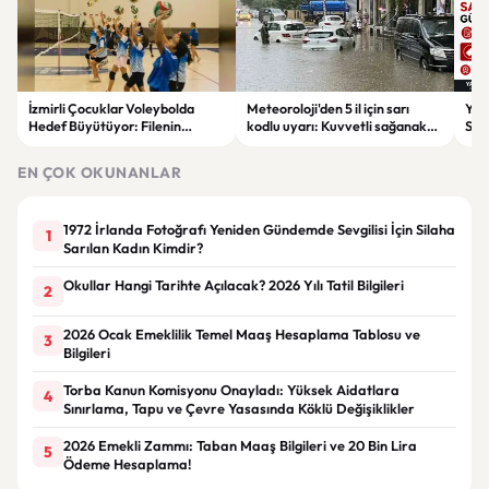
İzmirli Çocuklar Voleybolda
Meteoroloji'den 5 il için sarı
Yaz
Hedef Büyütüyor: Filenin
kodlu uyarı: Kuvvetli sağanak
Spon
Sultanları İlham Kaynağı Oldu
ve fırtına geliyor
Günc
EN ÇOK OKUNANLAR
1972 İrlanda Fotoğrafı Yeniden Gündemde Sevgilisi İçin Silaha
1
Sarılan Kadın Kimdir?
Okullar Hangi Tarihte Açılacak? 2026 Yılı Tatil Bilgileri
2
2026 Ocak Emeklilik Temel Maaş Hesaplama Tablosu ve
3
Bilgileri
Torba Kanun Komisyonu Onayladı: Yüksek Aidatlara
4
Sınırlama, Tapu ve Çevre Yasasında Köklü Değişiklikler
2026 Emekli Zammı: Taban Maaş Bilgileri ve 20 Bin Lira
5
Ödeme Hesaplama!